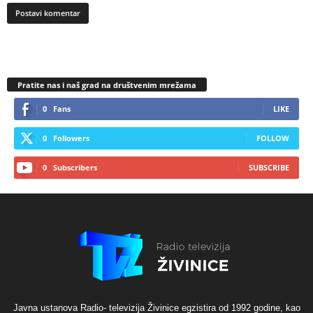
Pratite nas i naš grad na društvenim mrežama
0
Fans
LIKE
0
Followers
FOLLOW
0
Subscribers
SUBSCRIBE
Javna ustanova Radio- televizija Živinice egzistira od 1992 godine, kao