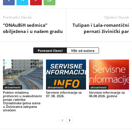
Prethodni članak
Sljedeći članak
“ONAuBiH sedmica”
Tulipan i Lala-romantični
obilježena i u našem gradu
pernati živinički par
Povezani članci
Više od autora
aktuelnosti
aktuelnosti
aktuelnosti
Poklon mladima
Servisne informacije za
Servisne informacije za
pretvoren u svakodnevni
07. 08. 2026.
06.08.2026. godine
posao radnika:
Omladinska ljetna scena
u Živinicama zatrpana
smećem