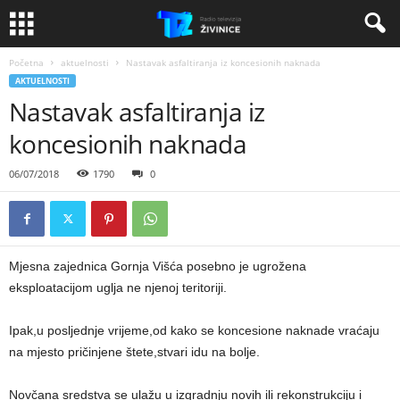
Početna
aktuelnosti
Nastavak asfaltiranja iz koncesionih naknada
AKTUELNOSTI
Nastavak asfaltiranja iz
koncesionih naknada
06/07/2018
1790
0
Mjesna zajednica Gornja Višća posebno je ugrožena
eksploatacijom uglja ne njenoj teritoriji.
Ipak,u posljednje vrijeme,od kako se koncesione naknade vraćaju
na mjesto pričinjene štete,stvari idu na bolje.
Novčana sredstva se ulažu u izgradnju novih ili rekonstrukciju i