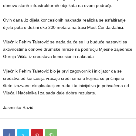
obnovu starih infrastrukturnih objekata na ovom području.
Ovih dana ,iz dijela koncesionih naknada,realizira se asfaltiranje
dijela puta u dužini oko 200 metara na trasi Most Ćenda-Jahići.
Vijećnik Fehim Taletović se nada da će se i u buduće nastaviti sa
aktivnostima obnove drumske mreže na području Mjesne zajednice
Gornja Višća iz sredstava koncesionih naknada.
Vijećnik Fehim Taletović bio je prvi zagovornik i inicijator da se
sredstva od koncesija vraćaju sredinama u kojima su pričinjene
štete izazvane eksploatacijom ruda i ta inicijativa je prihvaćena od
Vijeća i Načelnika i za sada daje dobre rezultate.
Jasminko Razić