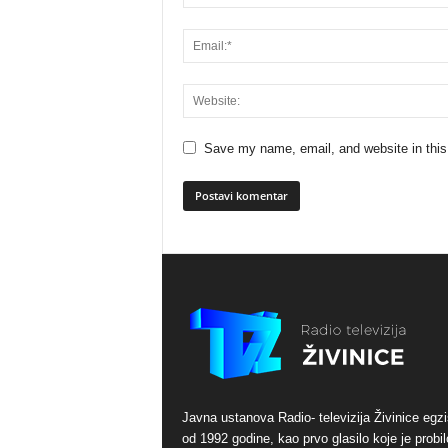
Save my name, email, and website in this
Javna ustanova Radio- televizija Živinice egzi
od 1992 godine, kao prvo glasilo koje je probil