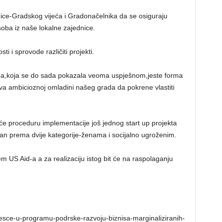
nice-Gradskog vijeća i Gradonačelnika da se osiguraju
soba iz naše lokalne zajednice.
 i sprovode različiti projekti.
ba,koja se do sada pokazala veoma uspješnom,jeste forma
va ambicioznoj omladini našeg grada da pokrene vlastiti
e proceduru implementacije još jednog start up projekta
siran prema dvije kategorije-ženama i socijalno ugroženim.
US Aid-a a za realizaciju istog bit će na raspolaganju
ucesce-u-programu-podrske-razvoju-biznisa-marginaliziranih-