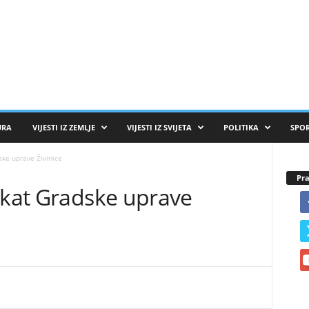
URA
VIJESTI IZ ZEMLJE
VIJESTI IZ SVIJETA
POLITIKA
SPO
ske uprave Živinice
Pra
ekat Gradske uprave