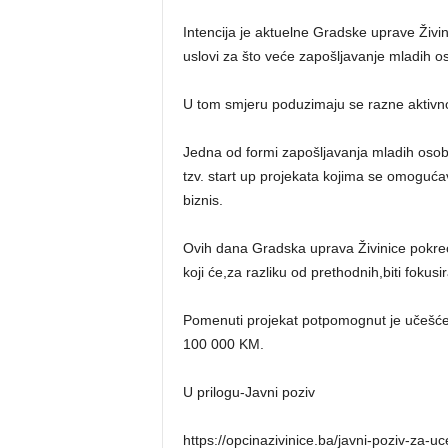
Intencija je aktuelne Gradske uprave Živi
uslovi za što veće zapošljavanje mladih o
U tom smjeru poduzimaju se razne aktivnosti
Jedna od formi zapošljavanja mladih oso
tzv. start up projekata kojima se omoguća
biznis.
Ovih dana Gradska uprava Živinice pokreć
koji će,za razliku od prethodnih,biti foku
Pomenuti projekat potpomognut je učešćem 
100 000 KM.
U prilogu-Javni poziv
https://opcinazivinice.ba/javni-poziv-za-