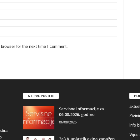
 browser for the next time I comment.
NE PROPUSTITE
PO
aktuel
Servisne informacije za
06.08.2026. godine
Zivin
06/08/2026
info b
stira
Vijest
o
3×3 Aluplastik ekipa zapažen