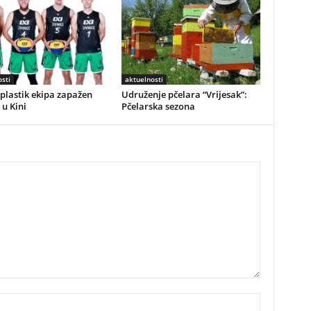
sti
aktuelnosti
plastik ekipa zapažen
Udruženje pčelara “Vrijesak”:
 u Kini
Pčelarska sezona