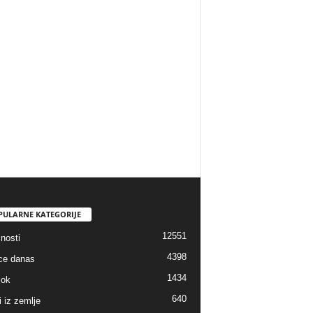
PULARNE KATEGORIJE
12551
nosti
4398
ice danas
1434
lok
640
i iz zemlje