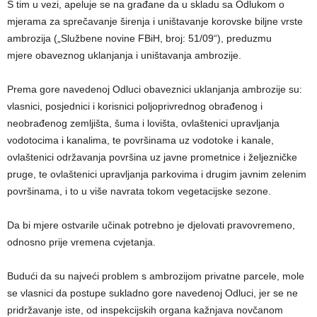
S tim u vezi, apeluje se na građane da u skladu sa Odlukom o
mjerama za sprečavanje širenja i uništavanje korovske biljne vrste
ambrozija („Službene novine FBiH, broj: 51/09“), preduzmu
mjere obaveznog uklanjanja i uništavanja ambrozije.
Prema gore navedenoj Odluci obaveznici uklanjanja ambrozije su:
vlasnici, posjednici i korisnici poljoprivrednog obrađenog i
neobrađenog zemljišta, šuma i lovišta, ovlaštenici upravljanja
vodotocima i kanalima, te površinama uz vodotoke i kanale,
ovlaštenici održavanja površina uz javne prometnice i željezničke
pruge, te ovlaštenici upravljanja parkovima i drugim javnim zelenim
površinama, i to u više navrata tokom vegetacijske sezone.
Da bi mjere ostvarile učinak potrebno je djelovati pravovremeno,
odnosno prije vremena cvjetanja.
Budući da su najveći problem s ambrozijom privatne parcele, mole
se vlasnici da postupe sukladno gore navedenoj Odluci, jer se ne
pridržavanje iste, od inspekcijskih organa kažnjava novčanom