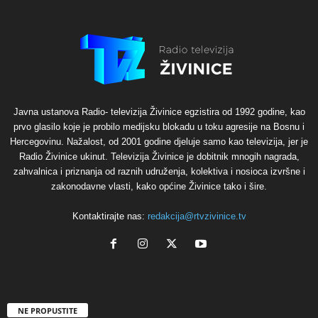
Javna ustanova Radio- televizija Živinice egzistira od 1992 godine, kao
prvo glasilo koje je probilo medijsku blokadu u toku agresije na Bosnu i
Hercegovinu. Nažalost, od 2001 godine djeluje samo kao televizija, jer je
Radio Živinice ukinut. Televizija Živinice je dobitnik mnogih nagrada,
zahvalnica i priznanja od raznih udruženja, kolektiva i nosioca izvršne i
zakonodavne vlasti, kako općine Živinice tako i šire.
Kontaktirajte nas:
redakcija@rtvzivinice.tv
NE PROPUSTITE