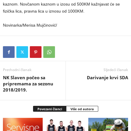
kaznom. Novčanom kaznom u izosu od 500KM kažnjavat će se
fizička lica, pravna lica u iznosu od 1000KM.
Novinarka/Merisa Mujčinović/
Prethodni članak
Sljedeći članak
NK Slaven počeo sa
Darivanje krvi SDA
pripremama za sezonu
2018/2019.
Povezani članci
Više od autora