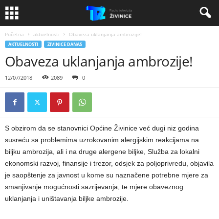
Početna
aktuelnosti
Obaveza uklanjanja ambrozije!
AKTUELNOSTI
ZIVINICE DANAS
Obaveza uklanjanja ambrozije!
12/07/2018
2089
0
S obzirom da se stanovnici Općine Živinice već dugi niz godina
susreću sa problemima uzrokovanim alergijskim reakcijama na
biljku ambrozija, ali i na druge alergene biljke, Služba za lokalni
ekonomski razvoj, finansije i trezor, odsjek za poljoprivredu, objavila
je saopštenje za javnost u kome su naznačene potrebne mjere za
smanjivanje mogućnosti sazrijevanja, te mjere obaveznog
uklanjanja i uništavanja biljke ambrozije.