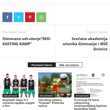
Prethodni članak
Sljedeći članak
Osnovano udruženje”EKO-
Svečana akademija
KASTING KAMP”
učenika Gimnazije i MSŠ
živinice
Povezani članci
Više od autora
aktuelnosti
aktuelnosti
aktuelnosti
Aluplastik ekipa 3×3
Udruženje pčelara
Promocija XII toma
ostvarila zapažen uspijeh
“Vrijesak”: Pčelarska
višetomnog
u Kini
sezona
enciklopedijskog Rječnika
bosanskog jezika.