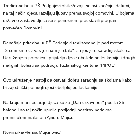
Tradicionalno u PŠ Podgajevi obilježavaju se svi značajni datumi,
na taj način djeca razvijaju ljubav prema svojoj domovini. U bojama
državne zastave djeca su s ponosnom predstavili program
posvećen Domovini.
Današnja priredba u PŠ Podgajevi realizovana je pod motom
„Srcem smo uz vas jer nam je stalo“, a riječ je o saradnji škole sa
Udruženjem porodica i prijatelja djece oboljele od leukemije i drugih
malignih bolesti sa podrucja Tuzlanskog kantona “PIPOL“.
Ovo udruženje nastoji da ostvari dobru saradnju sa školama kako
bi zajednički pomogli djeci oboljeloj od leukemije.
Na kraju manifestacije djeca su za „Dan državnosti“ pustila 25
balona i na taj način uputila posljednji pozdrav nedavno
preminulom malenom Ajnuru Mujiću.
Novinarka/Merisa Mujčinović/