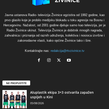
Javna ustanova Radio- televizija Živinice egzistira od 1992 godine, kao
prvo glasilo koje je probilo medijsku blokadu u toku agresije na Bosnu i
Hercegovinu. Nažalost, od 2001 godine djeluje samo kao televizija, jer je
Radio Živinice ukinut. Televizija Živinice je dobitnik mnogih nagrada,
zahvalnica i priznanja od raznih udruženja, kolektiva i nosioca izvršne i
zakonodavne vlasti, kako općine Živinice tako i šire.
Kontaktirajte nas:
redakcija@rtvzivinice.tv
NE PROPUSTITE
Aluplastik ekipa 3×3 ostvarila zapažen
uspijeh u Kini
05/08/2026