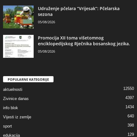
Udruženje pčelara “Vrijesak”: Pčelarska
sezona
05/08/2026
Promocija XII toma višetomnog
enciklopedijskog Rječnika bosanskog jezika.
05/08/2026
POPULARNE KATEGORIJE
12550
aktuelnosti
4397
Zivinice danas
1434
info blok
640
Vijesti iz zemlje
398
sport
129
edukacija