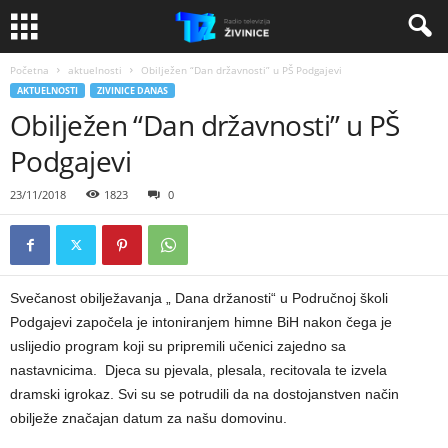
Početna
aktuelnosti
Obilježen “Dan državnosti” u PŠ Podgajevi
AKTUELNOSTI
ZIVINICE DANAS
Obilježen “Dan državnosti” u PŠ
Podgajevi
23/11/2018
1823
0
Svečanost obilježavanja „ Dana držanosti“ u Područnoj školi
Podgajevi započela je intoniranjem himne BiH nakon čega je
uslijedio program koji su pripremili učenici zajedno sa
nastavnicima. Djeca su pjevala, plesala, recitovala te izvela
dramski igrokaz. Svi su se potrudili da na dostojanstven način
obilježe značajan datum za našu domovinu.