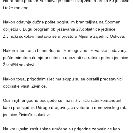
Na ratnom putu 26 Sokolova je položil svoj život a preko 50 je lakše
i teže ranjeno.
Nakon odavnja dužne pošte poginulim braniteljima na Spomen
obilježju u Lugu,program obilježavanja 27.obljetnice jedinice
Živinički sokolovi nastavio se u prostoru Mjesne zajednic Oskova.
Nakon intoniranja himni Bosne i Hercegovine i Hrvatske i odavanja
pošte minutom ćutnje,prisutni su upoznati sa ratnim putem jedinice
Živinički sokolovi.
Nakon toga, prigodnim riječima skupu su se obratili predstavnici
općinske vlasti Živinice.
Osim njih,prigodne bedsjede su imali i živinički ratni komandanti
kao i predsjednik Udruge dragovoljaca veterana domovinskog rata-
jedinice Živinički sokolovi.
Na kraju,svim zaslužnima uručene su prigodne zahvalnice kao