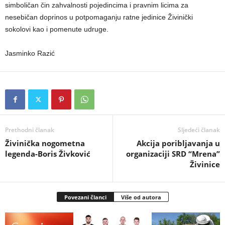
simboličan čin zahvalnosti pojedincima i pravnim licima za
nesebičan doprinos u potpomaganju ratne jedinice Živinički
sokolovi kao i pomenute udruge.
Jasminko Razić
Prethodni članak
Sljedeći članak
Živinička nogometna
Akcija poribljavanja u
legenda-Boris Živković
organizaciji SRD “Mrena”
Živinice
Povezani članci
Više od autora