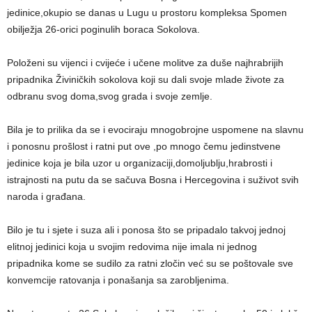
jedinice,okupio se danas u Lugu u prostoru kompleksa Spomen
obilježja 26-orici poginulih boraca Sokolova.
Položeni su vijenci i cvijeće i učene molitve za duše najhrabrijih
pripadnika Živiničkih sokolova koji su dali svoje mlade živote za
odbranu svog doma,svog grada i svoje zemlje.
Bila je to prilika da se i evociraju mnogobrojne uspomene na slavnu
i ponosnu prošlost i ratni put ove ,po mnogo čemu jedinstvene
jedinice koja je bila uzor u organizaciji,domoljublju,hrabrosti i
istrajnosti na putu da se sačuva Bosna i Hercegovina i suživot svih
naroda i građana.
Bilo je tu i sjete i suza ali i ponosa što se pripadalo takvoj jednoj
elitnoj jedinici koja u svojim redovima nije imala ni jednog
pripadnika kome se sudilo za ratni zločin već su se poštovale sve
konvemcije ratovanja i ponašanja sa zarobljenima.