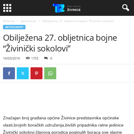
Početna
aktuelnosti
Obilježena 27. obljetnica bojne “Živinički sokolovi”
AKTUELNOSTI
Obilježena 27. obljetnica bojne
“Živinički sokolovi”
16/03/2019
1753
0
Značajan broj građana općine Živinice-predstavnika općinske
vlasti,brojnih boračkih udruženja,bivših pripadnika ratne jedinice
Živinički sokolovi,članova porodica poginulih boraca ove slavne