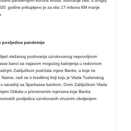
ovano pandemijom korona virusa. Ilustracije radi, u drugoj
020. godine prikupljeno je za oko 17 miliona KM manje
e.
u posljedica pandemije
, uslijed otežanog poslovanja uzrokovanog nepovoljnom
rkasse banci sa najavom mogućeg kašnjenja u redovnom
anašnjim Zaključkom podržala mjere Banke, a koje će
Naime, radi se o kreditnoj liniji koju je Vlada Tuzlanskog
 u saradnji sa Sparkasse bankom. Ovim Zaključkom Vlada
ivanjem Odluke o privremenim mjerama koje Banka
onomskih posljedica uzrokovanih virusnim oboljenjem