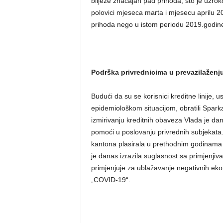
bilježe značajan pad prihoda, što je uzrok
polovici mjeseca marta i mjesecu aprilu 2
prihoda nego u istom periodu 2019.godin
Podrška privrednicima u prevazilaženj
Budući da su se korisnici kreditne linije
epidemiološkom situacijom, obratili Spa
izmirivanju kreditnih obaveza Vlada je d
pomoći u poslovanju privrednih subjekata. 
kantona plasirala u prethodnim godinama
je danas izrazila suglasnost sa primjenj
primjenjuje za ublažavanje negativnih ek
„COVID-19“.