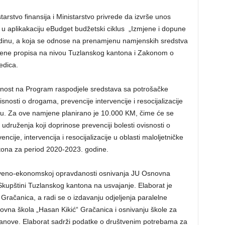
rstvo finansija i Ministarstvo privrede da izvrše unos
u aplikakaciju eBudget budžetski ciklus „Izmjene i dopune
inu, a koja se odnose na prenamjenu namjenskih sredstva
ene propisa na nivou Tuzlanskog kantona i Zakonom o
edica.
asnost na Program raspodjele sredstava sa potrošačke
snosti o drogama, prevencije intervencije i resocijalizacije
inu. Za ove namjene planirano je 10.000 KM, čime će se
i udruženja koji doprinose prevenciji bolesti ovisnosti o
ncije, intervencija i resocijalizacije u oblasti maloljetničke
tona za period 2020-2023. godine.
štveno-ekonomskoj opravdanosti osnivanja JU Osnovna
 Skupštini Tuzlanskog kantona na usvajanje. Elaborat je
Gračanica, a radi se o izdavanju odjeljenja paralelne
vna škola „Hasan Kikić“ Gračanica i osnivanju škole za
tanove. Elaborat sadrži podatke o društvenim potrebama za