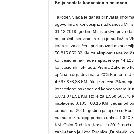
Bolja naplata koncesionih naknada
Također, Vlada je danas prihvatila Informa
ugovorima o koncesiji iz nadležnosti Minis
31.12.2019. godine Ministarstvo privrede i
mineralnih sirovina za koje je nadležna 
kada su zaključeni prvi ugovori o koncesi
56.815.856,32 KM za eksploatisane količi
koncesione naknade naplaćeno je 44.125.
koncesionih naknada. Prema Zakonu o ko
općinama/gradovima, a 20% Kantonu. U 20
4.697.876,38 KM, što je za cca 2% manje
koncesione naknade od koncesionara iz na
5.071.971,91 KM što je za 1.968.503,76 KM
naplaćeno 3.103.468,15 KM. Jedan od osn
odnosu na 2018. godinu je taj što su Rudn
naknade iz ranijeg perioda uplatili 1.840
KM. Osim Rudnika „Kreka“ u 2019. godin
zabilježeno je i kod Rudnika „Đurđevik“ ko