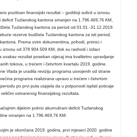
io pozitivan finansijski rezultat – godišnji suficit u iznosu
i deficit Tuzlanskog kantona smanjen na 1.796.469,76 KM,
Budžeta Tuzlanskog kantona za period od 01.01.-31.12.2019.
 tekuće rezerve budžeta Tuzlanskog kantona za isti period,
 kantona. Prema ovim dokumentima, prihodi, primici i
i u iznosu od 378.904.509 KM, dok su rashodi i izdaci
ovakav rezultat poseban utjecaj ima kvalitetno upravljanje
nih tokova, u trećem i četvrtom kvartalu 2019. godine.
e Vlada je uradila reviziju programa usvojenih od strane
 većina programa realizirana upravo u trećem i četvrtom
periodu po prvi puta uspjela da u potpunosti isplati poticaje
veličini ostvarenog finansijskog rezultata.
značajnim dijelom pokrio akumulirani deficit Tuzlanskog
godine smanjen na 1.796.469,76 KM.
kojim je okončana 2019. godina, prvi mjeseci 2020. godine