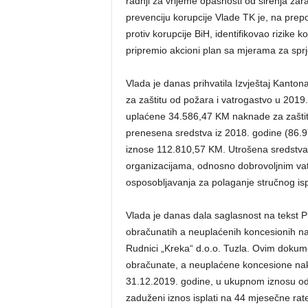
radnji za vrijeme opasnosti od širenja za
prevenciju korupcije Vlade TK je, na prepo
protiv korupcije BiH, identifikovao rizike k
pripremio akcioni plan sa mjerama za sprj
Vlada je danas prihvatila Izvještaj Kantona
za zaštitu od požara i vatrogastvo u 2019
uplaćene 34.586,47 KM naknade za zaštitu
prenesena sredstva iz 2018. godine (86.
iznose 112.810,57 KM. Utrošena sredstva 
organizacijama, odnosno dobrovoljnim vat
osposobljavanja za polaganje stručnog isp
Vlada je danas dala saglasnost na tekst 
obračunatih a neuplaćenih koncesionih na
Rudnici „Kreka“ d.o.o. Tuzla. Ovim doku
obračunate, a neuplaćene koncesione nakn
31.12.2019. godine, u ukupnom iznosu od
zaduženi iznos isplati na 44 mjesečne rat