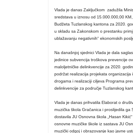
Vlada je danas Zaključkom zadužila Minista
sredstava u iznosu od 15.000.000,00 KM, 
Budžeta Tuzlanskog kantona za 2020. god
u skladu sa Zakonskom o prestanku primj
ublažavanju negativnih“ ekonomskih poslj
Na današnjoj sjednici Vlada je dala sagl
jedinice subvencija troškova prevencije ovi
maloljetničke delinkvencije za 2020. god
podržat realizacija projekata organizacija 
drogama i realizaciji ciljeva Programa preve
delinkvencije za područje Tuzlanskog kan
Vlada je danas prihvatila Elaborat o dru
muzička škola Gračanica i proslijedila ga
dostavila JU Osnovna škola „Hasan Kikić“ 
osnovne muzičke škole iz sastava JU Osno
muzički odgoj i obrazovanje kao javne us