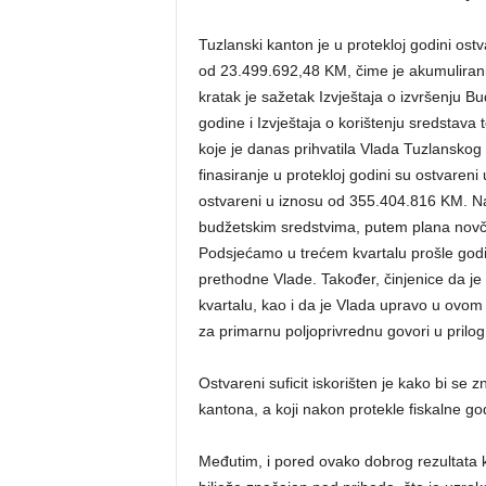
Tuzlanski kanton je u protekloj godini ostvar
od 23.499.692,48 KM, čime je akumuliran
kratak je sažetak Izvještaja o izvršenju 
godine i Izvještaja o korištenju sredstava
koje je danas prihvatila Vlada Tuzlanskog
finasiranje u protekloj godini su ostvaren
ostvareni u iznosu od 355.404.816 KM. Na 
budžetskim sredstvima, putem plana novča
Podsjećamo u trećem kvartalu prošle godin
prethodne Vlade. Također, činjenice da je
kvartalu, kao i da je Vlada upravo u ovom 
za primarnu poljoprivrednu govori u prilog 
Ostvareni suficit iskorišten je kako bi se 
kantona, a koji nakon protekle fiskalne 
Međutim, i pored ovako dobrog rezultata 