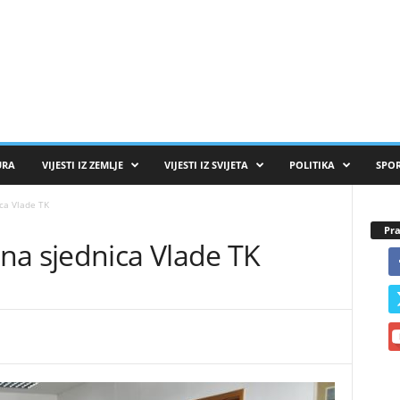
URA
VIJESTI IZ ZEMLJE
VIJESTI IZ SVIJETA
POLITIKA
SPO
ca Vlade TK
Pra
na sjednica Vlade TK