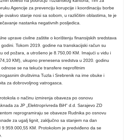
raznih bolesti na području Tuzlanskog kantona, Tim za
ruku Agencije za prevenciju korupcije i koordinaciju borbe
oje ovakvo stanje nosi sa sobom, u različitim oblastima, te je
ečavanje nastanka negativnih posljedica.
lne uprave civilne zaštite o korištenju finansijskih sredstava
. godini. Tokom 2019. godine na transkacijski račun su
 od požara, a utrošeno je 8.750,00 KM. Imajući u vidu i
974,10 KM), ukupno prenesena sredstva u 2020. godinu
odnose se na tekuće transfere neprofitnim
rogasnim društvima Tuzla i Srebrenik na ime obuke i
ita za dobrovoljnog vatrogasca.
Protokola o načinu izmirenja obaveza po osnovu
knada za JP „Elektroprivreda BiH“ d.d. Sarajevo ZD
mentom reprogramiraju se obaveze Rudnika po osnovu
ade za ugalj lignit, zaključno sa stanjem na dan
 9.959.000,55 KM. Protokolom je predviđeno da se
e.