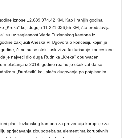
odine iznose 12.689.974,42 KM. Kao i ranijih godina
e „Kreka“ koji duguju 11.221.036,55 KM, što predstavlja
a“ su uz saglasnost Vlade Tuzlanskog kantona iz
dine zaključili Aneska VI Ugovora o koncesiji, kojim je
dine, čime su se stekli uslovi za fakturisanje koncesione
 da je najveći dio duga Rudnika „Kreka“ obuhvaćen
om plaćanja iz 2019. godine realno je očekivat da se
 Rudnikom „Đurđevik“ koji plaća dugovanje po potpisanim
cioni plan Tuzlanskog kantona za prevenciju korupcije za
cilju sprječavanja zloupotreba sa elementima koruptivnih