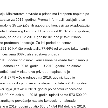
ciju Ministarstva privrede o prihodima i stepenu naplate po
tarstva za 2019. godinu. Prema Informaciji, zaključno sa
malo je 25 zaključenih ugovora o koncesiji za eksploataciju
Vlada Tuzlanskog kantona. U periodu od 01.07.2002. godine,
jama, pa do 31.12.2019. godine ukupno je fakturisano
ne predmeta koncesije. Za isti period po osnovu
881,90 KM što predstavlja 77,66% od ukupno fakturisanih
ncesijama 80% ovih sredstava pripada
19. godini po osnovu koncesione naknade fakturisano je
 u odnosu na 2018. godinu. U 2019. godini, po osnovu
dležnosti Ministarstva privrede, naplaćeno je
 ili 37 % više u odnosu na 2018. godini, kada je
ovnog razloga povećanja stepen naplate u 2019. godini u
ici uglja „Kreka“ u 2019. godini po osnovu koncesione
.368,00 KM dok su u 2018. godini uplatili samo 573.500,00
i značajno povećanje naplate koncesione naknade
ji je u 2019. godini uplatio 633.347,54 KM dok je u 2018.