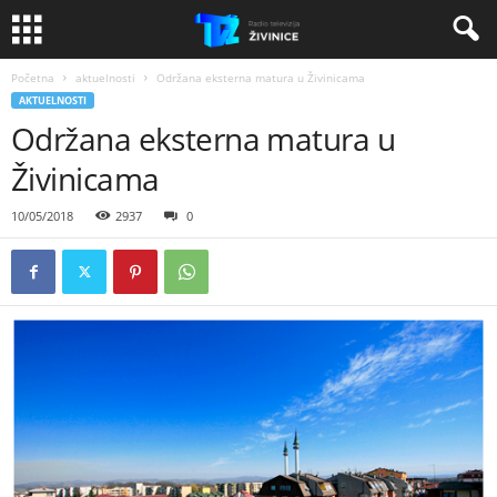
Početna
aktuelnosti
Održana eksterna matura u Živinicama
AKTUELNOSTI
Održana eksterna matura u
Živinicama
10/05/2018
2937
0