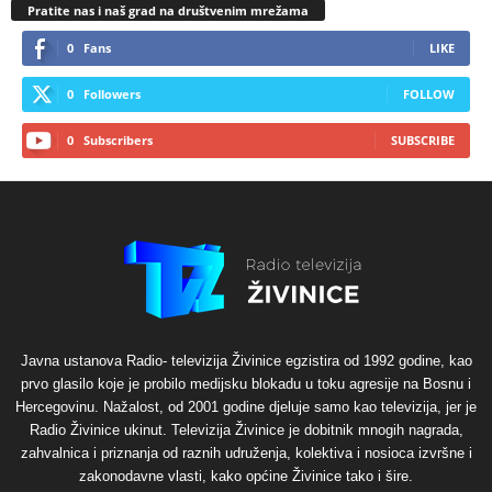
Pratite nas i naš grad na društvenim mrežama
0
Fans
LIKE
0
Followers
FOLLOW
0
Subscribers
SUBSCRIBE
Javna ustanova Radio- televizija Živinice egzistira od 1992 godine, kao
prvo glasilo koje je probilo medijsku blokadu u toku agresije na Bosnu i
Hercegovinu. Nažalost, od 2001 godine djeluje samo kao televizija, jer je
Radio Živinice ukinut. Televizija Živinice je dobitnik mnogih nagrada,
zahvalnica i priznanja od raznih udruženja, kolektiva i nosioca izvršne i
zakonodavne vlasti, kako općine Živinice tako i šire.