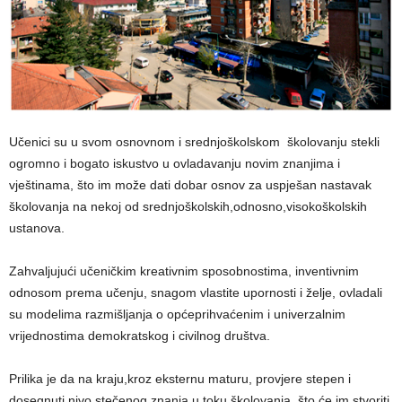
Učenici su u svom osnovnom i srednjoškolskom školovanju stekli
ogromno i bogato iskustvo u ovladavanju novim znanjima i
vještinama, što im može dati dobar osnov za uspješan nastavak
školovanja na nekoj od srednjoškolskih,odnosno,visokoškolskih
ustanova.
Zahvaljujući učeničkim kreativnim sposobnostima, inventivnim
odnosom prema učenju, snagom vlastite upornosti i želje, ovladali
su modelima razmišljanja o općeprihvaćenim i univerzalnim
vrijednostima demokratskog i civilnog društva.
Prilika je da na kraju,kroz eksternu maturu, provjere stepen i
dosegnuti nivo stečenog znanja u toku školovanja, što će im stvoriti