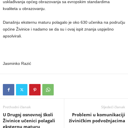
usklađivanja općeg obrazovanja sa evropskim standardima
kvaliteta u obrazovanju.
Današnju eksternu maturu polagalo je oko 630 učenika na području
općine Živinice i nadamo se da su i ovaj ispit znanja uspješno
apsolvirali.
Jasminko Razić
Prethodni članak
Sljedeći članak
U Drugoj osnovnoj školi
Problemi u komunikaciji
Živinice učenici polagali
živiničkim podvožnjacima
eksternu maturu