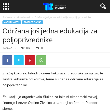
Početna
aktuelnosti
Održana još jedna edukacija za poljoprivrednike
AKTUELNOSTI
ZIVINICE DANAS
Održana još jedna edukacija za
poljoprivrednike
12/02/2019
1691
0
Značaj kukurza, hibridi pioneer kukuruza, preporuke za sjetvu, te
zaštita kukuruza od korova, teme su danas održane edukacije za
poljoprivrednike.
Edukaciju je organizovala Služba za lokalni ekonomski razvoj,
finansije i trezor Općine Živinice u saradnji sa firmom Pioneer
sjeme.