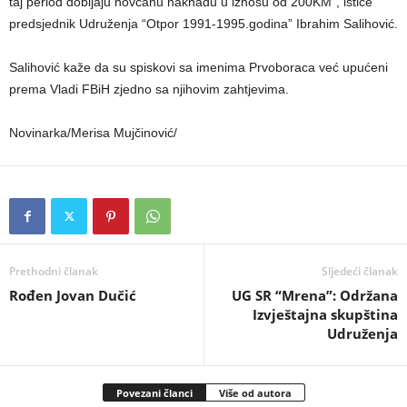
taj period dobijaju novčanu naknadu u iznosu od 200KM”, ističe
predsjednik Udruženja “Otpor 1991-1995.godina” Ibrahim Salihović.
Salihović kaže da su spiskovi sa imenima Prvoboraca već upućeni
prema Vladi FBiH zjedno sa njihovim zahtjevima.
Novinarka/Merisa Mujčinović/
Prethodni članak
Sljedeći članak
Rođen Jovan Dučić
UG SR “Mrena”: Održana
Izvještajna skupština
Udruženja
Povezani članci
Više od autora