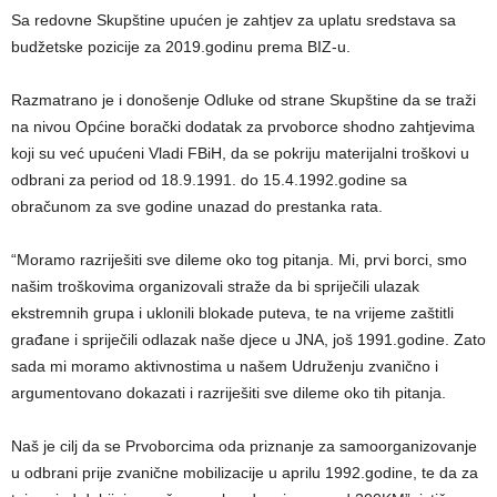
Sa redovne Skupštine upućen je zahtjev za uplatu sredstava sa
budžetske pozicije za 2019.godinu prema BIZ-u.
Razmatrano je i donošenje Odluke od strane Skupštine da se traži
na nivou Općine borački dodatak za prvoborce shodno zahtjevima
koji su već upućeni Vladi FBiH, da se pokriju materijalni troškovi u
odbrani za period od 18.9.1991. do 15.4.1992.godine sa
obračunom za sve godine unazad do prestanka rata.
“Moramo razriješiti sve dileme oko tog pitanja. Mi, prvi borci, smo
našim troškovima organizovali straže da bi spriječili ulazak
ekstremnih grupa i uklonili blokade puteva, te na vrijeme zaštitli
građane i spriječili odlazak naše djece u JNA, još 1991.godine. Zato
sada mi moramo aktivnostima u našem Udruženju zvanično i
argumentovano dokazati i razriješiti sve dileme oko tih pitanja.
Naš je cilj da se Prvoborcima oda priznanje za samoorganizovanje
u odbrani prije zvanične mobilizacije u aprilu 1992.godine, te da za