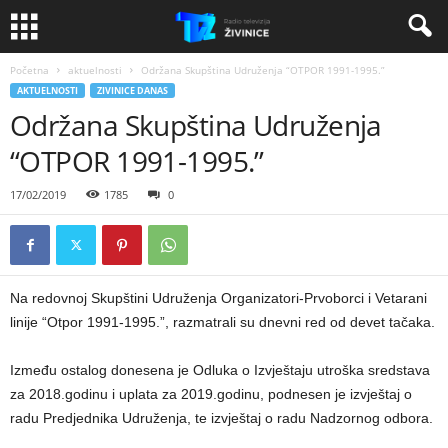
Početna
aktuelnosti
Održana Skupština Udruženja “OTPOR 1991-1995.”
AKTUELNOSTI
ZIVINICE DANAS
Održana Skupština Udruženja
“OTPOR 1991-1995.”
17/02/2019
1785
0
Na redovnoj Skupštini Udruženja Organizatori-Prvoborci i Vetarani
linije “Otpor 1991-1995.”, razmatrali su dnevni red od devet tačaka.
Između ostalog donesena je Odluka o Izvještaju utroška sredstava
za 2018.godinu i uplata za 2019.godinu, podnesen je izvještaj o
radu Predjednika Udruženja, te izvještaj o radu Nadzornog odbora.