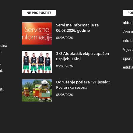
NE PROPUSTITE
PO
aktuel
Servisne informacije za
06.08.2026. godine
Zivin
06/08/2026
info b
stira
Vijest
o
3×3 Aluplastik ekipa zapažen
uspijeh u Kini
sport
e
05/08/2026
eduka
t.
Udruženje pčelara “Vrijesak”:
Pčelarska sezona
ti,
05/08/2026