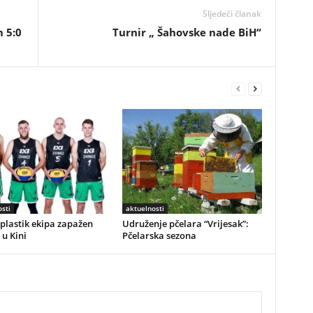
Sljedeći članak
 5:0
Turnir „ Šahovske nade BiH“
sti
aktuelnosti
plastik ekipa zapažen
Udruženje pčelara “Vrijesak”:
 u Kini
Pčelarska sezona