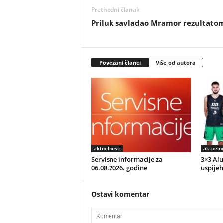
Prethodni članak
Priluk savladao Mramor rezultatom
Povezani članci
Više od autora
aktuelnosti
aktuelno
Servisne informacije za
3×3 Alu
06.08.2026. godine
uspijeh
Ostavi komentar