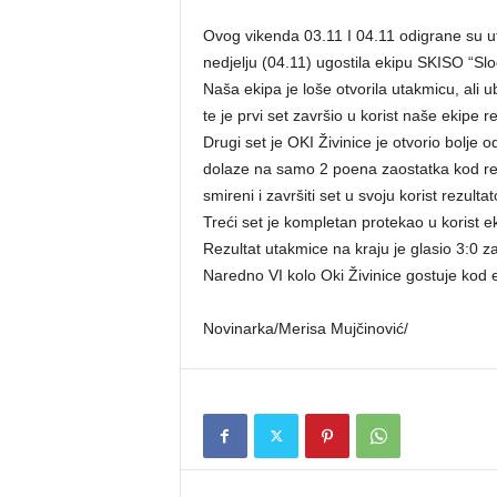
Ovog vikenda 03.11 I 04.11 odigrane su ut
nedjelju (04.11) ugostila ekipu SKISO “Slo
Naša ekipa je loše otvorila utakmicu, ali u
te je prvi set završio u korist naše ekipe 
Drugi set je OKI Živinice je otvorio bolje 
dolaze na samo 2 poena zaostatka kod rezu
smireni i završiti set u svoju korist rezult
Treći set je kompletan protekao u korist ek
Rezultat utakmice na kraju je glasio 3:0 z
Naredno VI kolo Oki Živinice gostuje kod e
Novinarka/Merisa Mujčinović/