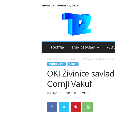
THURSDAY, AUGUST 6, 2026
R
T
V
Ž
i
v
i
POČETNA
ŽIVINICE DANAS
KULT
n
i
Početna
aktuelnosti
OKI Živinice savladao ekipu 
c
AKTUELNOSTI
SPORT
e
OKI Živinice savla
Gornji Vakuf
05/11/2018
1980
0