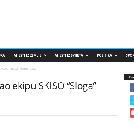
URA
VIJESTI IZ ZEMLJE
VIJESTI IZ SVIJETA
POLITIKA
SPO
SKISO “Sloga” Gornji Vakuf
Pra
dao ekipu SKISO “Sloga”