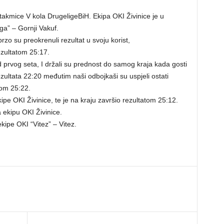
akmice V kola DrugeligeBiH. Ekipa OKI Živinice je u
ga” – Gornji Vakuf.
brzo su preokrenuli rezultat u svoju korist,
rezultatom 25:17.
od prvog seta, I držali su prednost do samog kraja kada gosti
ltata 22:20 međutim naši odbojkaši su uspjeli ostati
atom 25:22.
ipe OKI Živinice, te je na kraju završio rezultatom 25:12.
a ekipu OKI Živinice.
kipe OKI “Vitez” – Vitez.