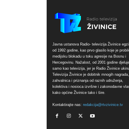
Javna ustanova Radio- televizija Živinice egzi
od 1992 godine, kao prvo glasilo koje je probil
medijsku blokadu u toku agresije na Bosnu i
Hercegovinu. Nažalost, od 2001 godine djeluj
samo kao televizija, jer je Radio Živinice ukinu
Televizija Živinice je dobitnik mnogih nagrada,
zahvalnica i priznanja od raznih udruženja,
kolektiva i nosioca izvršne i zakonodavne vlas
kako općine Živinice tako i šire.
Kontaktirajte nas:
redakcija@rtvzivinice.tv