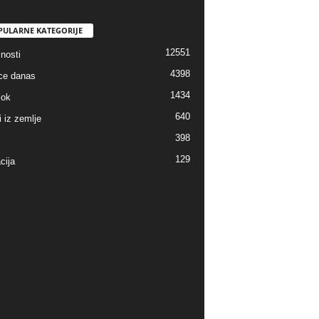
PULARNE KATEGORIJE
12551
nosti
4398
ice danas
1434
lok
640
i iz zemlje
398
129
cija