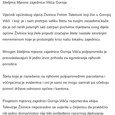
žiteljima Mjesne zajednice Višća Gornja.
Vijećnik općinskog vijeća Živinice Fehim Taletović koji živi u Gornjoj
Višći i koji je i sam pretrpio veliku štetu na svojim zasadima,kaže
da je od ranih jutarnjih sati zatrpan pozivima mještana ovog dijela
općine Živinice koji žele prijaviti značajne štete nastale sinošnjim
nevremenom koje je protutnjalo kroz našu lokalnu zajednicu.
Mnogim žiteljima mjesne zajednice Gornja Višča poljoprivreda je
preovladavajući ili jedini izvor prihoda za egzistiranje njihovih
porodica.
Šteta koja je nanešena na njihovim poljoprivrednim parcelama i
voćnjacima je evidentna i oni je sami ne mogu sanirati pa očekuju
pomoć države,odnosno općine i kantona.
Posjetom mjesnoj zajednici Gornja Višća reporterska ekipa
Televizije Živinice neposredno se uvjerila u činjenicu da praktično
niti jedno domaćinstvo nije bilo pošteđeno razornog djelovanja