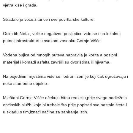
vjetra,kiše i grada.
Stradalo je voće,žitarice i sve povrtlarske kulture.
Osim tih šteta , velike negativne posljedice vide se i na lokalnoj
putnoj infrastrukturi u svakom zaseoku Gornje Višće.
Vodena bujica od mnogih puteva napravila je korita a posipni
materijal i komadi asfalta završili su dvorištima ili njivama.
Na pojedinim mjestima vide se i odroni zemlje koji čak ugrožavaju i
neke stambene objekte.
Mještani Gornje Višće očekuju hitnu reakciju,prije svega,nadležnih
općinskih službi,koje bi trebale što prije popisati sve nastale štete i
u skladu s tim,iznaći načine za saniranje istih.