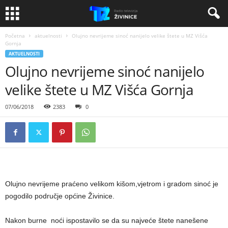
Početna
aktuelnosti
Olujno nevrijeme sinoć nanijelo velike štete u MZ Višća
Gornja
AKTUELNOSTI
Olujno nevrijeme sinoć nanijelo
velike štete u MZ Višća Gornja
07/06/2018
2383
0
Olujno nevrijeme praćeno velikom kišom,vjetrom i gradom sinoć je
pogodilo područje općine Živinice.
Nakon burne noći ispostavilo se da su najveće štete nanešene