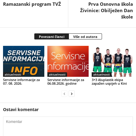
Ramazanski program TVŽ
Prva Osnovna škola
Živinice: Obilježen Dan
škole
Povezani članci
Više od autora
aktuelnosti
aktuelnosti
aktuelnosti
Servisne informacije za
Servisne informacije za
3×3 Aluplastik ekipa
07. 08. 2026.
06.08.2026. godine
zapažen uspijeh u Kini
Ostavi komentar