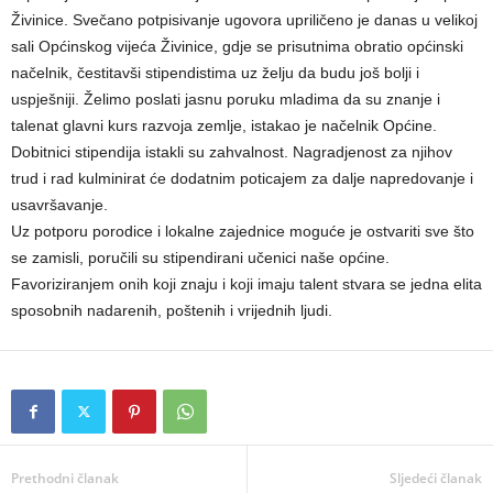
Živinice. Svečano potpisivanje ugovora upriličeno je danas u velikoj
sali Općinskog vijeća Živinice, gdje se prisutnima obratio općinski
načelnik, čestitavši stipendistima uz želju da budu još bolji i
uspješniji. Želimo poslati jasnu poruku mladima da su znanje i
talenat glavni kurs razvoja zemlje, istakao je načelnik Općine.
Dobitnici stipendija istakli su zahvalnost. Nagradjenost za njihov
trud i rad kulminirat će dodatnim poticajem za dalje napredovanje i
usavršavanje.
Uz potporu porodice i lokalne zajednice moguće je ostvariti sve što
se zamisli, poručili su stipendirani učenici naše općine.
Favoriziranjem onih koji znaju i koji imaju talent stvara se jedna elita
sposobnih nadarenih, poštenih i vrijednih ljudi.
Prethodni članak
Sljedeći članak