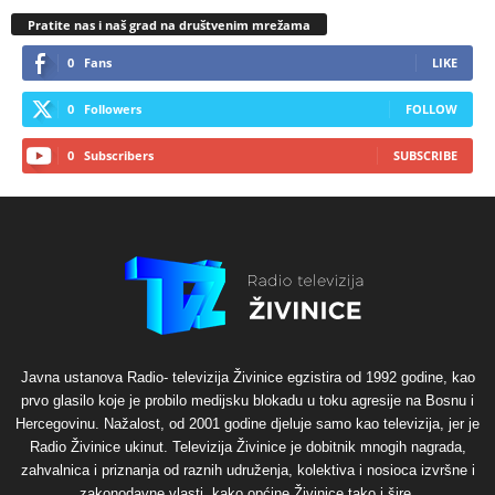
Pratite nas i naš grad na društvenim mrežama
0
Fans
LIKE
0
Followers
FOLLOW
0
Subscribers
SUBSCRIBE
Javna ustanova Radio- televizija Živinice egzistira od 1992 godine, kao
prvo glasilo koje je probilo medijsku blokadu u toku agresije na Bosnu i
Hercegovinu. Nažalost, od 2001 godine djeluje samo kao televizija, jer je
Radio Živinice ukinut. Televizija Živinice je dobitnik mnogih nagrada,
zahvalnica i priznanja od raznih udruženja, kolektiva i nosioca izvršne i
zakonodavne vlasti, kako općine Živinice tako i šire.