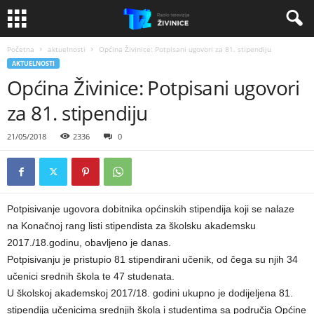
Početna
aktuelnosti
Općina Živinice: Potpisani ugovori za 81. stipendiju
AKTUELNOSTI
Općina Živinice: Potpisani ugovori
za 81. stipendiju
21/05/2018
2336
0
Potpisivanje ugovora dobitnika općinskih stipendija koji se nalaze
na Konačnoj rang listi stipendista za školsku akademsku
2017./18.godinu, obavljeno je danas.
Potpisivanju je pristupio 81 stipendirani učenik, od čega su njih 34
učenici srednih škola te 47 studenata.
U školskoj akademskoj 2017/18. godini ukupno je dodijeljena 81.
stipendija učenicima srednjih škola i studentima sa područja Općine