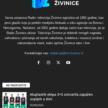
Javna ustanova Radio- televizija Živinice egzistira od 1992 godine, kao
prvo glasilo koje je probilo medijsku blokadu u toku agresije na Bosnu i
Hercegovinu. Nažalost, od 2001 godine djeluje samo kao televizija, jer je
Radio Živinice ukinut. Televizija Živinice je dobitnik mnogih nagrada,
zahvalnica i priznanja od raznih udruženja, kolektiva i nosioca izvršne i
zakonodavne vlasti, kako općine Živinice tako i šire.
Kontaktirajte nas:
redakcija@rtvzivinice.tv
NE PROPUSTITE
Aluplastik ekipa 3×3 ostvarila zapažen
uspijeh u Kini
05/08/2026