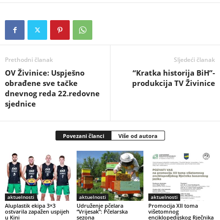
Prethodni članak
Sljedeći članak
OV Živinice: Uspješno
“Kratka historija BiH”-
obrađene sve tačke
produkcija TV Živinice
dnevnog reda 22.redovne
sjednice
Povezani članci
Više od autora
aktuelnosti
aktuelnosti
aktuelnosti
Aluplastik ekipa 3×3
Udruženje pčelara
Promocija XII toma
ostvarila zapažen uspijeh
“Vrijesak”: Pčelarska
višetomnog
u Kini
sezona
enciklopedijskog Rječnika