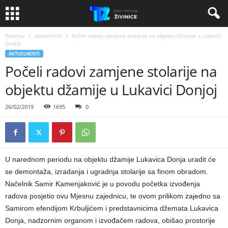
Početna
aktuelnosti
Počeli radovi zamjene stolarije na objektu džamije u Lukavici
Donjoj
AKTUELNOSTI
Počeli radovi zamjene stolarije na
objektu džamije u Lukavici Donjoj
26/02/2019
1695
0
U narednom periodu na objektu džamije Lukavica Donja uradit će
se demontaža, izradanja i ugradnja stolarije sa finom obradom.
Načelnik Samir Kamenjaković je u povodu početka izvođenja
radova posjetio ovu Mjesnu zajednicu, te ovom prilikom zajedno sa
Samirom efendijom Krbuljićem i predstavnicima džemata Lukavica
Donja, nadzornim organom i izvođačem radova, obišao prostorije