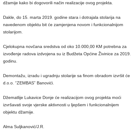
džamije kako bi dogovorili način realizacije ovog projekta.
Dakle, do 15. marta 2019. godine stara i dotrajala stolarija na
navedenom objektu bit će zamjenjena novom i funkcionalnijom
stolarijom.
Cjelokupna novčana sredstva od oko 10.000,00 KM potrebna za
izvođenje radova izdvojena su iz Budžeta Općine Živinice za 2019.
godinu.
Demontažu, izradu i ugradnju stolarije sa finom obradom izvršit će
d.o.o. “ZEMBAS” Banovići.
Džematlije Lukavice Donje će realizacijom ovog projekta moći
izvršavati svoje vjerske aktivnosti u ljepšem i funkcionalnijem
objektu džamije.
Alma Suljkanović/J.R.