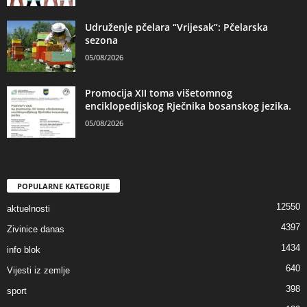
Udruženje pčelara “Vrijesak”: Pčelarska
sezona
05/08/2026
Promocija XII toma višetomnog
enciklopedijskog Rječnika bosanskog jezika.
05/08/2026
POPULARNE KATEGORIJE
12550
aktuelnosti
4397
Zivinice danas
1434
info blok
640
Vijesti iz zemlje
398
sport