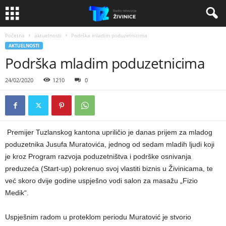
Početna
aktuelnosti
Podrška mladim poduzetnicima
AKTUELNOSTI
Podrška mladim poduzetnicima
24/02/2020
1210
0
Premijer Tuzlanskog kantona upriličio je danas prijem za mladog
poduzetnika Jusufa Muratovića, jednog od sedam mladih ljudi koji
je kroz Program razvoja poduzetništva i podrške osnivanja
preduzeća (Start-up) pokrenuo svoj vlastiti biznis u Živinicama, te
već skoro dvije godine uspješno vodi salon za masažu „Fizio
Medik“.
Uspješnim radom u proteklom periodu Muratović je stvorio