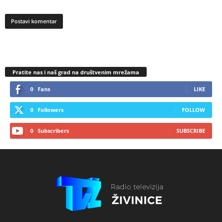
Pratite nas i naš grad na društvenim mrežama
0
Fans
LIKE
0
Followers
FOLLOW
0
Subscribers
SUBSCRIBE