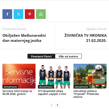
Prethodni članak
Sljedeći članak
Obilježen Međunarodni
ŽIVINIČKA TV HRONIKA
dan maternjeg jezika
21.02.2020.
Povezani članci
Više od autora
aktuelnosti
aktuelnosti
aktuelnosti
Servisne informacije za
3×3 Aluplastik ekipa
Udruženje pčelara
06.08.2026. godine
zapažen uspijeh u Kini
“Vrijesak”: Pčelarska
sezona