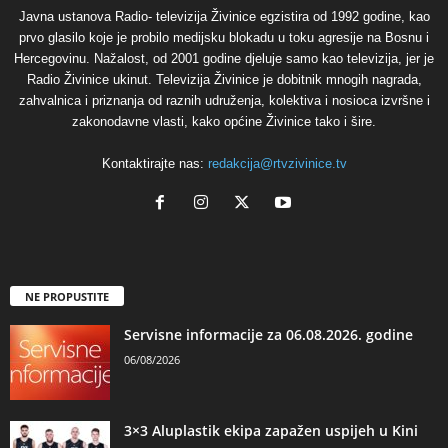
Javna ustanova Radio- televizija Živinice egzistira od 1992 godine, kao
prvo glasilo koje je probilo medijsku blokadu u toku agresije na Bosnu i
Hercegovinu. Nažalost, od 2001 godine djeluje samo kao televizija, jer je
Radio Živinice ukinut. Televizija Živinice je dobitnik mnogih nagrada,
zahvalnica i priznanja od raznih udruženja, kolektiva i nosioca izvršne i
zakonodavne vlasti, kako općine Živinice tako i šire.
Kontaktirajte nas:
redakcija@rtvzivinice.tv
NE PROPUSTITE
Servisne informacije za 06.08.2026. godine
06/08/2026
3×3 Aluplastik ekipa zapažen uspijeh u Kini