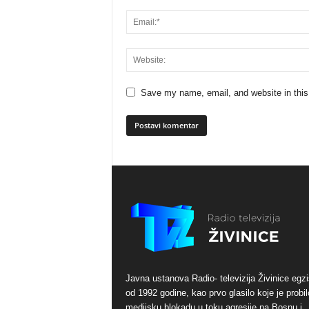
Save my name, email, and website in this
Javna ustanova Radio- televizija Živinice egzi
od 1992 godine, kao prvo glasilo koje je probil
medijsku blokadu u toku agresije na Bosnu i