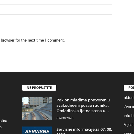
 browser for the next time I comment.
NE PROPUSTITE
PO
aktuel
Poklon mladima pretvoren u
svakodnevni posao radnika:
Zivin
Omladinska ljetna scena u...
info b
07/08/2026
stira
Vijest
o
Servisne informacije za 07. 08.
sport