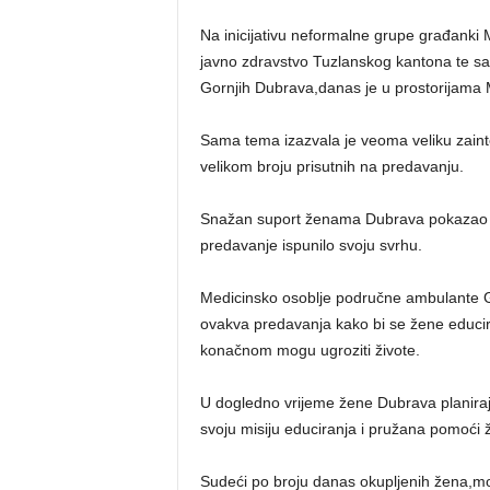
Na inicijativu neformalne grupe građanki
javno zdravstvo Tuzlanskog kantona te s
Gornjih Dubrava,danas je u prostorijama 
Sama tema izazvala je veoma veliku zaint
velikom broju prisutnih na predavanju.
Snažan suport ženama Dubrava pokazao j
predavanje ispunilo svoju svrhu.
Medicinsko osoblje područne ambulante G
ovakva predavanja kako bi se žene educir
konačnom mogu ugroziti živote.
U dogledno vrijeme žene Dubrava planiraju 
svoju misiju educiranja i pružana pomoći
Sudeći po broju danas okupljenih žena,mož