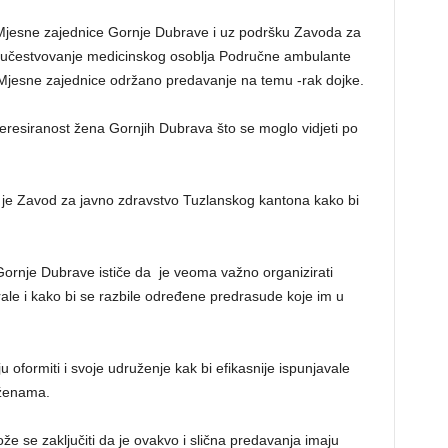
 Mjesne zajednice Gornje Dubrave i uz podršku Zavoda za
aučestvovanje medicinskog osoblja Područne ambulante
Mjesne zajednice održano predavanje na temu -rak dojke.
eresiranost žena Gornjih Dubrava što se moglo vidjeti po
e Zavod za javno zdravstvo Tuzlanskog kantona kako bi
ornje Dubrave ističe da je veoma važno organizirati
ale i kako bi se razbile određene predrasude koje im u
oformiti i svoje udruženje kak bi efikasnije ispunjavale
 ženama.
e se zaključiti da je ovakvo i slična predavanja imaju