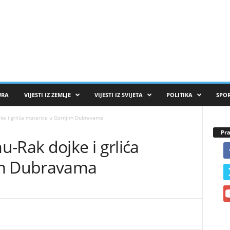
URA
VIJESTI IZ ZEMLJE
VIJESTI IZ SVIJETA
POLITIKA
SPO
ke i grlića materice u Gornjim Dubravama
Pra
-Rak dojke i grlića
im Dubravama