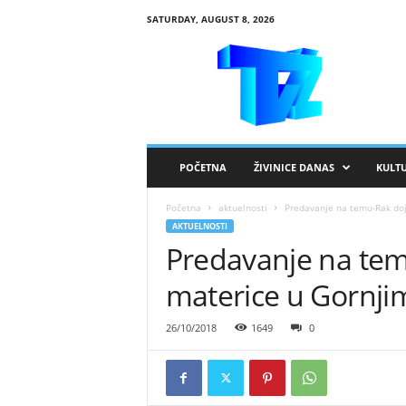
SATURDAY, AUGUST 8, 2026
R
T
V
Ž
i
v
i
POČETNA
ŽIVINICE DANAS
KULT
n
i
Početna
aktuelnosti
Predavanje na temu-Rak doj
c
AKTUELNOSTI
e
Predavanje na temu
materice u Gornj
26/10/2018
1649
0