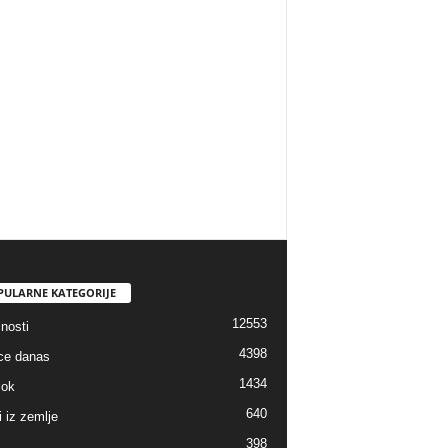
PULARNE KATEGORIJE
12553
nosti
4398
ice danas
1434
lok
640
i iz zemlje
398