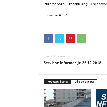
izuzetno važnu i korisnu ulogu u spašavan
Jasminko Razić
Prethodni članak
Servisne informacije-26.10.2018.
Povezani članci
Više od autora