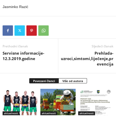
Jasminko Razić
Prethodni članak
Sljedeći članak
Servisne informacije-
Prehlada-
12.3.2019.godine
uzroci,simtomi,liječenje,pr
evencija
Povezani članci
Više od autora
aktuelnosti
aktuelnosti
aktuelnosti