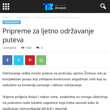
Početna
aktuelnosti
Pripreme za ljetno održavanje puteva
AKTUELNOSTI
Pripreme za ljetno održavanje
puteva
12/03/2019
1597
0
Održavanje velike mreže puteva na području općine Živinice vrlo je
kompleksan posao koji zahtijeva kontinuiran angažman onih koji su
zaduženi za korekcije,sanacije i njihovo održavanje.
Vrijeme proljeća dolazi i nakon zime, evidentna su mnoga oštećenja
na putevima naše lokalne zajednice koja treba sanirati kako bi
saobraćaj i komunikacija bili brži i sigurniji.