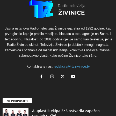
Javna ustanova Radio- televizija Živinice egzistira od 1992 godine, kao
prvo glasilo koje je probilo medijsku blokadu u toku agresije na Bosnu i
Hercegovinu. Nažalost, od 2001 godine djeluje samo kao televizija, jer je
Radio Živinice ukinut. Televizija Živinice je dobitnik mnogih nagrada,
zahvalnica i priznanja od raznih udruženja, kolektiva i nosioca izvršne i
zakonodavne vlasti, kako općine Živinice tako i šire.
Kontaktirajte nas:
redakcija@rtvzivinice.tv
NE PROPUSTITE
Aluplastik ekipa 3×3 ostvarila zapažen
uspijeh u Kini