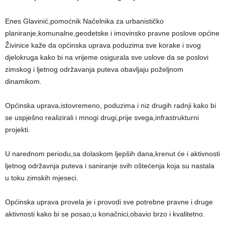
Enes Glavinić,pomoćnik Načelnika za urbanističko
planiranje,komunalne,geodetske i imovinsko pravne poslove općine
Živinice kaže da općinska uprava poduzima sve korake i svog
djelokruga kako bi na vrijeme osigurala sve uslove da se poslovi
zimskog i ljetnog održavanja puteva obavljaju poželjnom
dinamikom.
Općinska uprava,istovremeno, poduzima i niz drugih radnji kako bi
se uspješno realizirali i mnogi drugi,prije svega,infrastrukturni
projekti.
U narednom periodu,sa dolaskom ljepših dana,krenut će i aktivnosti
ljetnog održavnja puteva i saniranje svih oštećenja koja su nastala
u toku zimskih mjeseci.
Općinska uprava provela je i provodi sve potrebne pravne i druge
aktivnosti kako bi se posao,u konačnici,obavio brzo i kvalitetno.