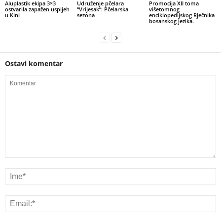
Aluplastik ekipa 3×3
Udruženje pčelara
Promocija XII toma
ostvarila zapažen uspijeh
“Vrijesak”: Pčelarska
višetomnog
u Kini
sezona
enciklopedijskog Rječnika
bosanskog jezika.
Ostavi komentar