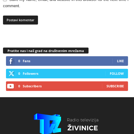
comment.
Pratite nas i naš grad na društvenim mrežama
0
Fans
LIKE
0
Followers
FOLLOW
0
Subscribers
SUBSCRIBE