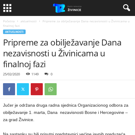
Početna
aktuelnosti
Pripreme za obilježavanje Dana nezavisnosti u Živinicama u
finalnoj fazi
AKTUELNOSTI
Pripreme za obilježavanje Dana
nezavisnosti u Živinicama u
finalnoj fazi
25/02/2020
1149
0
Jučer je održana druga radna sjednica Organizacionog odbora za
obilježavanje 1. marta, Dana nezavisnosti Bosne i Hercegovine –
za grad Živinice.
Na sastanku su bili prisutni predstavnici većine javnih preduzeća,