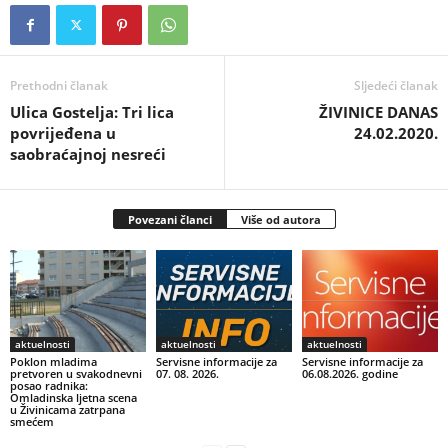
Prethodni članak
Sljedeći članak
Ulica Gostelja: Tri lica
ŽIVINICE DANAS
povrijeđena u
24.02.2020.
saobraćajnoj nesreći
Povezani članci
Više od autora
aktuelnosti
aktuelnosti
aktuelnosti
Poklon mladima
Servisne informacije za
Servisne informacije za
pretvoren u svakodnevni
07. 08. 2026.
06.08.2026. godine
posao radnika:
Omladinska ljetna scena
u Živinicama zatrpana
smećem