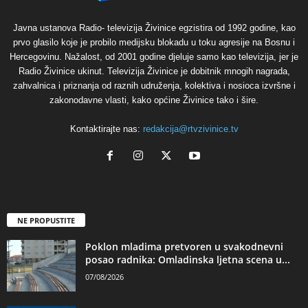
Javna ustanova Radio- televizija Živinice egzistira od 1992 godine, kao
prvo glasilo koje je probilo medijsku blokadu u toku agresije na Bosnu i
Hercegovinu. Nažalost, od 2001 godine djeluje samo kao televizija, jer je
Radio Živinice ukinut. Televizija Živinice je dobitnik mnogih nagrada,
zahvalnica i priznanja od raznih udruženja, kolektiva i nosioca izvršne i
zakonodavne vlasti, kako općine Živinice tako i šire.
Kontaktirajte nas:
redakcija@rtvzivinice.tv
NE PROPUSTITE
Poklon mladima pretvoren u svakodnevni
posao radnika: Omladinska ljetna scena u...
07/08/2026