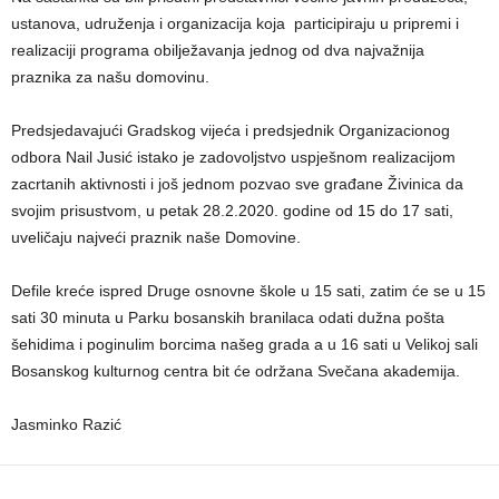
ustanova, udruženja i organizacija koja participiraju u pripremi i
realizaciji programa obilježavanja jednog od dva najvažnija
praznika za našu domovinu.
Predsjedavajući Gradskog vijeća i predsjednik Organizacionog
odbora Nail Jusić istako je zadovoljstvo uspješnom realizacijom
zacrtanih aktivnosti i još jednom pozvao sve građane Živinica da
svojim prisustvom, u petak 28.2.2020. godine od 15 do 17 sati,
uveličaju najveći praznik naše Domovine.
Defile kreće ispred Druge osnovne škole u 15 sati, zatim će se u 15
sati 30 minuta u Parku bosanskih branilaca odati dužna pošta
šehidima i poginulim borcima našeg grada a u 16 sati u Velikoj sali
Bosanskog kulturnog centra bit će održana Svečana akademija.
Jasminko Razić