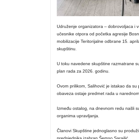
Udruženje organizatora – dobrovoljaca i 
učesnike otpora od početka agresije Bos
mobilizacije Teritorijalne odbrane 15. apri
skupštinu.
U toku navedene skupštine razmatrane su,
plan rada za 2026. godinu.
Ovom prilikom, Salihović je istakao da su 
obaveza ostaje predmet rada u narednom
Između ostalog, na dnevnom redu našli su
organima upravljanja.
Članovi Skupštine jednoglasno su produži
predsjednika izabran Šemso Sarajlić.