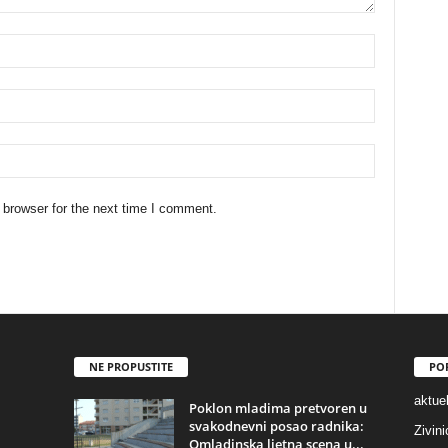
 browser for the next time I comment.
NE PROPUSTITE
PO
aktuel
Poklon mladima pretvoren u
svakodnevni posao radnika:
Zivin
Omladinska ljetna scena u...