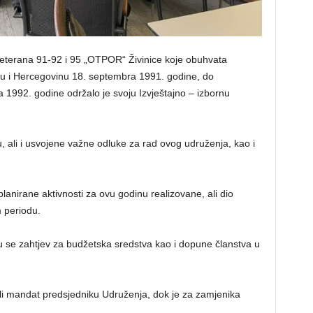
veterana 91-92 i 95 „OTPOR“ Živinice koje obuhvata
nu i Hercegovinu 18. septembra 1991. godine, do
la 1992. godine održalo je svoju Izvještajno – izbornu
 ali i usvojene važne odluke za rad ovog udruženja, kao i
planirane aktivnosti za ovu godinu realizovane, ali dio
 periodu.
 se zahtjev za budžetska sredstva kao i dopune članstva u
li mandat predsjedniku Udruženja, dok je za zamjenika