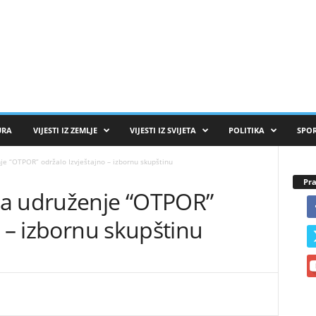
URA
VIJESTI IZ ZEMLJE
VIJESTI IZ SVIJETA
POLITIKA
SPO
je “OTPOR” održalo Izvještajno – izbornu skupštinu
Pra
da udruženje “OTPOR”
o – izbornu skupštinu