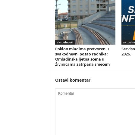
aktuelnosti
aktuelno
Poklon mladima pretvoren u
Servisn
svakodnevni posao radnika:
2026.
Omladinska ljetna scena u
Živinicama zatrpana smećem
Ostavi komentar