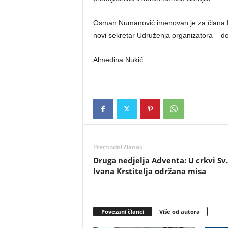
Osman Numanović imenovan je za člana Na
novi sekretar Udruženja organizatora – do
Almedina Nukić
Prethodni članak
Druga nedjelja Adventa: U crkvi Sv.
Ivana Krstitelja održana misa
Povezani članci
Više od autora