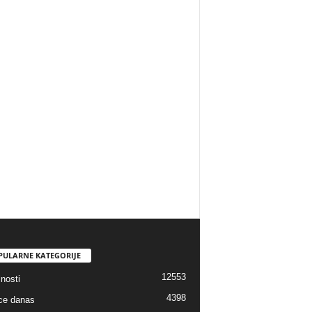
PULARNE KATEGORIJE
12553
nosti
4398
ice danas