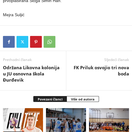
prvoplasirana Sloga Simin Han.
Mejra Suljić
Prethodni članak
Sljedeći članak
Održana Likovna kolonija
FK Priluk osvojio tri nova
u JU osnovna škola
boda
Đurđevik
Povezani članci
Više od autora