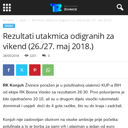
Početna
sport
Rezultati utakmica odigranih za vikend (26./27. maj 2018.)
SPORT
Rezultati utakmica odigranih za
vikend (26./27. maj 2018.)
28/05/2018
2251
0
RK Konjuh
Živinice poražen je u polufinalnoj utakmici KUP-a BIH
od ekipe RK Bosna Visoko sa rezultatom 26:30. Prvo poluvrijeme je
bilo izjednačeno 10:10, ali su u drugom dijelu visočki rukometaši
dominirali i uspjeli doći do 4 gola razlike, što su do kraja i zadržali.
Konjuh nije zadovoljan obzirom na visoke ambicije prije početka
polufinala a to je borba za sami vrh i plasman u jedan od euro