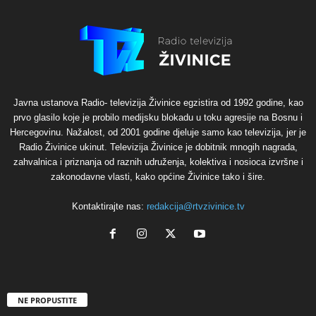
Javna ustanova Radio- televizija Živinice egzistira od 1992 godine, kao
prvo glasilo koje je probilo medijsku blokadu u toku agresije na Bosnu i
Hercegovinu. Nažalost, od 2001 godine djeluje samo kao televizija, jer je
Radio Živinice ukinut. Televizija Živinice je dobitnik mnogih nagrada,
zahvalnica i priznanja od raznih udruženja, kolektiva i nosioca izvršne i
zakonodavne vlasti, kako općine Živinice tako i šire.
Kontaktirajte nas:
redakcija@rtvzivinice.tv
NE PROPUSTITE