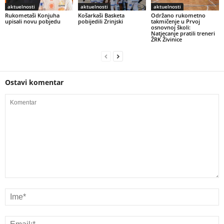
aktuelnosti
aktuelnosti
aktuelnosti
Rukometaši Konjuha
Košarkaši Basketa
Održano rukometno
upisali novu pobjedu
pobijedili Zrinjski
takmičenje u Prvoj
osnovnoj školi:
Natjecanje pratili treneri
ŽRK Živinice
Ostavi komentar