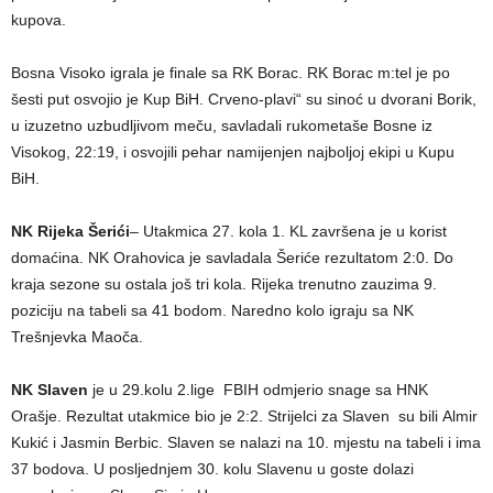
kupova.
Bosna Visoko igrala je finale sa RK Borac. RK Borac m:tel je po
šesti put osvojio je Kup BiH. Crveno-plavi“ su sinoć u dvorani Borik,
u izuzetno uzbudljivom meču, savladali rukometaše Bosne iz
Visokog, 22:19, i osvojili pehar namijenjen najboljoj ekipi u Kupu
BiH.
NK Rijeka Šerići
– Utakmica 27. kola 1. KL završena je u korist
domaćina. NK Orahovica je savladala Šeriće rezultatom 2:0. Do
kraja sezone su ostala još tri kola. Rijeka trenutno zauzima 9.
poziciju na tabeli sa 41 bodom. Naredno kolo igraju sa NK
Trešnjevka Maoča.
NK Slaven
je u 29.kolu 2.lige FBIH odmjerio snage sa HNK
Orašje. Rezultat utakmice bio je 2:2. Strijelci za Slaven su bili Almir
Kukić i Jasmin Berbic. Slaven se nalazi na 10. mjestu na tabeli i ima
37 bodova. U posljednjem 30. kolu Slavenu u goste dolazi