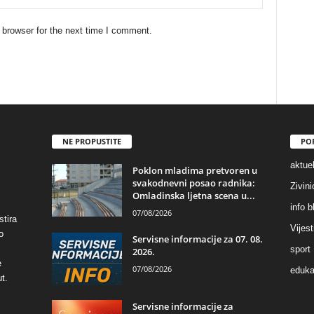
 browser for the next time I comment.
NE PROPUSTITE
PO
aktuel
Poklon mladima pretvoren u
svakodnevni posao radnika:
Zivin
Omladinska ljetna scena u...
info b
07/08/2026
stira
Vijest
o
Servisne informacije za 07. 08.
sport
2026.
e
07/08/2026
eduka
t.
Servisne informacije za