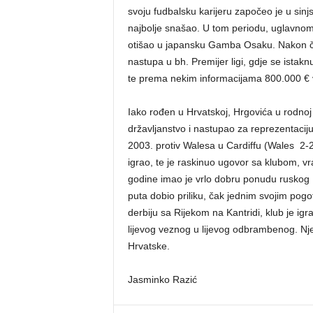
svoju fudbalsku karijeru započeo je u sin
najbolje snašao. U tom periodu, uglavnom 
otišao u japansku Gamba Osaku. Nakon četi
nastupa u bh. Premijer ligi, gdje se istakn
te prema nekim informacijama 800.000 € v
Iako rođen u Hrvatskoj, Hrgovića u rodnoj 
državljanstvo i nastupao za reprezentacij
2003. protiv Walesa u Cardiffu (Wales 2-
igrao, te je raskinuo ugovor sa klubom, v
godine imao je vrlo dobru ponudu ruskog Kri
puta dobio priliku, čak jednim svojim po
derbiju sa Rijekom na Kantridi, klub je igr
lijevog veznog u lijevog odbrambenog. Nj
Hrvatske.
Jasminko Razić