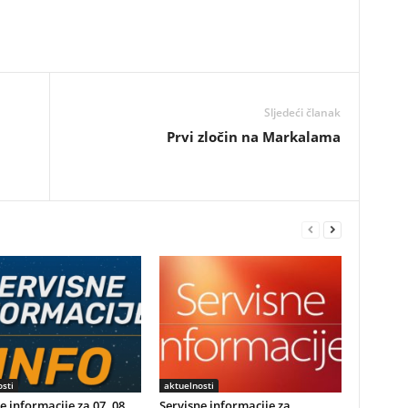
Sljedeći članak
Prvi zločin na Markalama
sti
aktuelnosti
e informacije za 07. 08.
Servisne informacije za