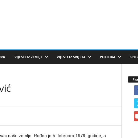
URA
VIJESTI IZ ZEMLJE
VIJESTI IZ SVIJETA
POLITIKA
SPO
Pra
vić
ivac naše zemlje. Rođen je 5. februara 1979. godine, a