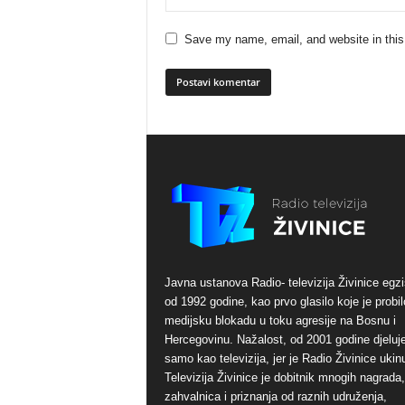
Save my name, email, and website in this
Javna ustanova Radio- televizija Živinice egzi
od 1992 godine, kao prvo glasilo koje je probil
medijsku blokadu u toku agresije na Bosnu i
Hercegovinu. Nažalost, od 2001 godine djeluj
samo kao televizija, jer je Radio Živinice ukinu
Televizija Živinice je dobitnik mnogih nagrada,
zahvalnica i priznanja od raznih udruženja,