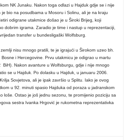
jskom NK Junaku. Nakon toga odlazi u Hajduk gdje se i nije
je bio na posudbama u Mosoru i Solinu, ali je na kraju
ri odigrane utakmice došao je u Široki Brijeg, koji
uo dobrim igrama. Zaradio je time i nastup u reprezentaciji,
rijedan transfer u bundesligaški Wolfsburg.
zemlji nisu mnogo pratili, te je igrajući u Širokom uzeo bh.
u Bosne i Hercegovine. Prvu utakmicu je odigrao u martu
2 BiH). Nakon avanture u Wolfsburgu, gdje i nije mnogo
ratio se u Hajduk. Po dolasku u Hajduk, u januaru 2006.
lja Sovjetova, ali je ipak završio u Splitu. Iako je ovog
gotkom u 92. minuti spasio Hajduka od poraza u jadranskom
ao loše. Ostao je još jednu sezonu, te promijenio poziciju sa
egova sestra Ivanka Hrgović je rukometna reprezentativka