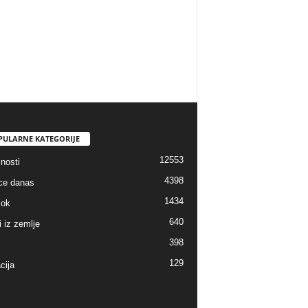
PULARNE KATEGORIJE
12553
nosti
4398
ice danas
1434
lok
640
i iz zemlje
398
129
cija