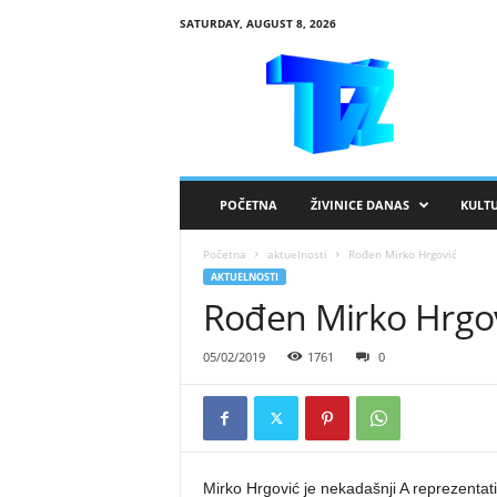
SATURDAY, AUGUST 8, 2026
R
T
V
Ž
i
v
i
POČETNA
ŽIVINICE DANAS
KULT
n
i
Početna
aktuelnosti
Rođen Mirko Hrgović
c
AKTUELNOSTI
e
Rođen Mirko Hrgo
05/02/2019
1761
0
Mirko Hrgović je nekadašnji A reprezentat