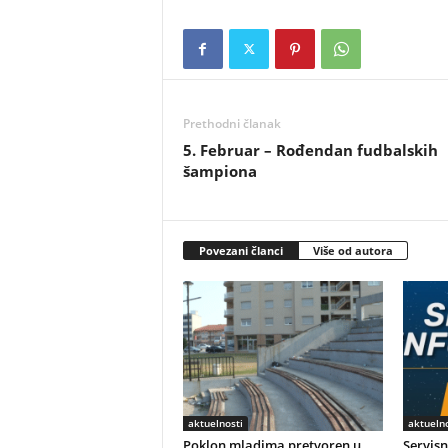
Prethodni članak
5. Februar – Rođendan fudbalskih
šampiona
Povezani članci
Više od autora
aktuelnosti
aktuelno
Poklon mladima pretvoren u
Servisn