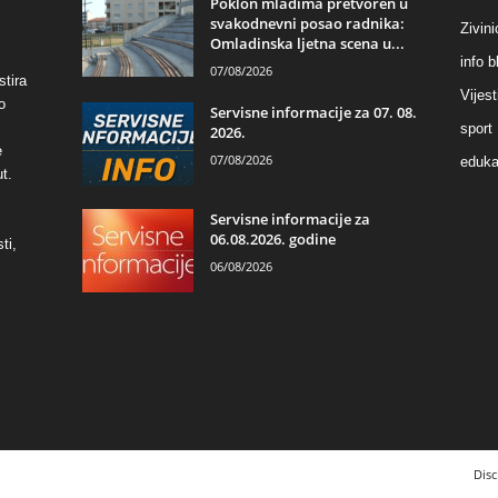
Poklon mladima pretvoren u
svakodnevni posao radnika:
Zivin
Omladinska ljetna scena u...
info b
07/08/2026
stira
Vijest
o
Servisne informacije za 07. 08.
sport
2026.
e
07/08/2026
eduka
t.
Servisne informacije za
06.08.2026. godine
ti,
06/08/2026
Disc