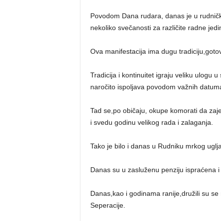
Povodom Dana rudara, danas je u rudničk
nekoliko svečanosti za različite radne jed
Ova manifestacija ima dugu tradiciju,goto
Tradicija i kontinuitet igraju veliku ulogu
naročito ispoljava povodom važnih datuma
Tad se,po običaju, okupe komorati da zaj
i svedu godinu velikog rada i zalaganja.
Tako je bilo i danas u Rudniku mrkog uglj
Danas su u zasluženu penziju ispraćena i 23
Danas,kao i godinama ranije,družili su se 
Seperacije.