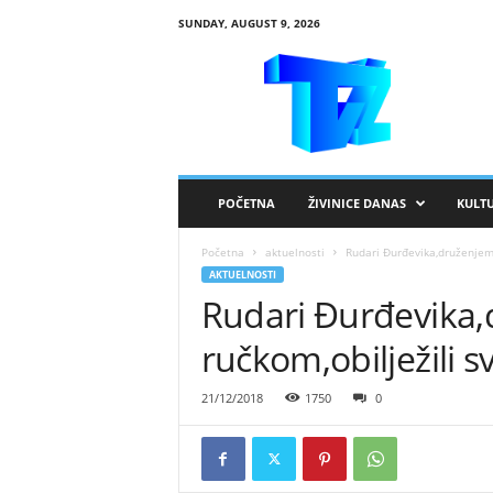
SUNDAY, AUGUST 9, 2026
R
T
V
Ž
i
v
i
POČETNA
ŽIVINICE DANAS
KULT
n
i
Početna
aktuelnosti
Rudari Đurđevika,druženjem 
c
AKTUELNOSTI
e
Rudari Đurđevika,
ručkom,obilježili s
21/12/2018
1750
0