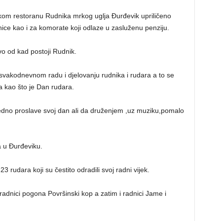
om restoranu Rudnika mrkog uglja Đurđevik upriličeno
inice kao i za komorate koji odlaze u zasluženu penziju.
vo od kad postoji Rudnik.
 u svakodnevnom radu i djelovanju rudnika i rudara a to se
 kao što je Dan rudara.
edno proslave svoj dan ali da druženjem ,uz muziku,pomalo
a u Đurđeviku.
 rudara koji su čestito odradili svoj radni vijek.
radnici pogona Površinski kop a zatim i radnici Jame i