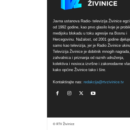
Javna ustanova Radio- televizija Živinice egzi
od 1992 godine, kao prvo glasilo koje je probil
medijsku blokadu u toku agresije na Bosnu i
Hercegovinu. Nažalost, od 2001 godine djeluj
samo kao televizija, jer je Radio Živinice ukinu
Televizija Živinice je dobitnik mnogih nagrada,
zahvalnica i priznanja od raznih udruženja,
kolektiva i nosioca izvršne i zakonodavne vlas
kako općine Živinice tako i šire.
Kontaktirajte nas:
redakcija@rtvzivinice.tv
© RTV Živinice