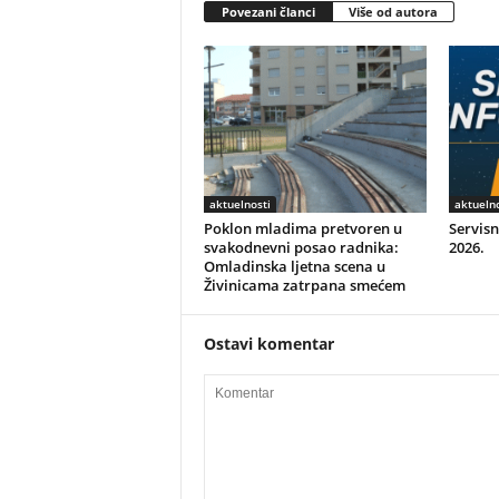
Povezani članci
Više od autora
aktuelnosti
aktuelno
Poklon mladima pretvoren u
Servisn
svakodnevni posao radnika:
2026.
Omladinska ljetna scena u
Živinicama zatrpana smećem
Ostavi komentar