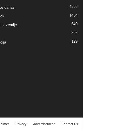
4398
ice danas
1434
lok
640
i iz zemlje
398
129
cija
laimer
Privacy
Advertisement
Contact Us