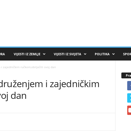
URA
VIJESTI IZ ZEMLJE
VIJESTI IZ SVIJETA
POLITIKA
SPO
i zajedničkim ručkom,obilježili svoj dan
Pra
druženjem i zajedničkim
voj dan