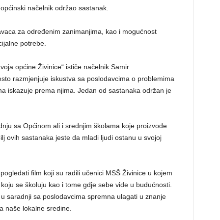
 općinski načelnik održao sastanak.
avaca za određenim zanimanjima, kao i mogućnost
ijalne potrebe.
zvoja općine Živinice“ ističe načelnik Samir
esto razmjenjuje iskustva sa poslodavcima o problemima
na iskazuje prema njima. Jedan od sastanaka održan je
dnju sa Općinom ali i srednjim školama koje proizvode
lj ovih sastanaka jeste da mladi ljudi ostanu u svojoj
pogledati film koji su radili učenici MSŠ Živinice u kojem
a koju se školuju kao i tome gdje sebe vide u budućnosti.
a u saradnji sa poslodavcima spremna ulagati u znanje
ja naše lokalne sredine.