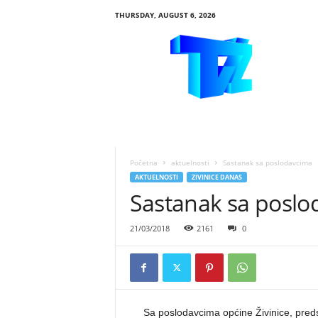
THURSDAY, AUGUST 6, 2026
R
T
V
Ž
i
v
i
n
i
Početna
aktuelnosti
Sastanak sa poslodavcima
c
AKTUELNOSTI
ZIVINICE DANAS
e
Sastanak sa poslo
21/03/2018
2161
0
Sa poslodavcima općine Živinice, preds