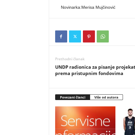
Novinarka:Merisa Mujčinović
Prethodni članak
UNDP radionica za pisanje projeka
prema pristupnim fondovima
Povezani članci
Više od autora