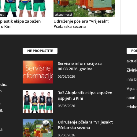
sti
aktuelnosti
plastik ekipa zapažen
Udruženje pčelara “Vrijesak”:
 u Kini
Pčelarska sezona
NE PROPUSTITE
PO
aktuel
Servisne informacije za
06.08.2026. godine
Zivin
06/08/2026
info b
stira
Vijest
o
3×3 Aluplastik ekipa zapažen
uspijeh u Kini
sport
e
05/08/2026
eduka
t.
Udruženje pčelara “Vrijesak”:
Pčelarska sezona
ti,
05/08/2026