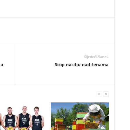
Sljedeći članak
ta
Stop nasilju nad ženama