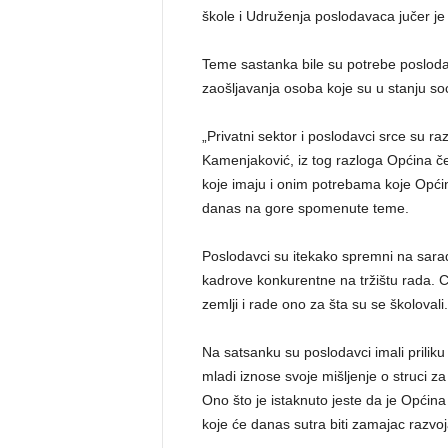
škole i Udruženja poslodavaca jučer je
Teme sastanka bile su potrebe poslod
zaošljavanja osoba koje su u stanju soc
„Privatni sektor i poslodavci srce su ra
Kamenjaković, iz tog razloga Općina č
koje imaju i onim potrebama koje Opći
danas na gore spomenute teme.
Poslodavci su itekako spremni na sara
kadrove konkurentne na tržištu rada. Ci
zemlji i rade ono za šta su se školovali.
Na satsanku su poslodavci imali priliku 
mladi iznose svoje mišljenje o struci z
Ono što je istaknuto jeste da je Općin
koje će danas sutra biti zamajac razvo