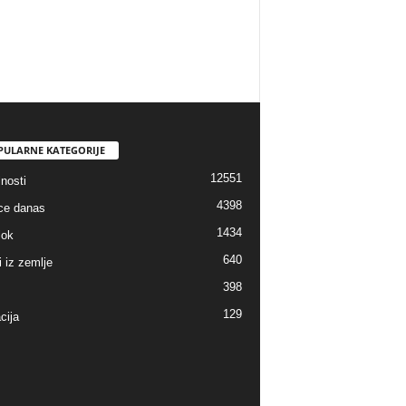
PULARNE KATEGORIJE
12551
nosti
4398
ice danas
1434
lok
640
i iz zemlje
398
129
cija