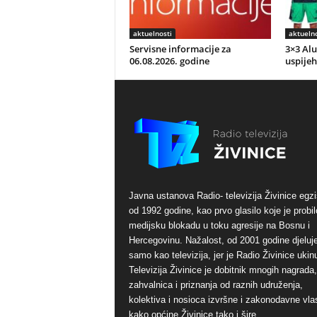
aktuelnosti
aktuelno
Servisne informacije za
3×3 Alu
06.08.2026. godine
uspijeh
Javna ustanova Radio- televizija Živinice egzi
od 1992 godine, kao prvo glasilo koje je probil
medijsku blokadu u toku agresije na Bosnu i
Hercegovinu. Nažalost, od 2001 godine djeluj
samo kao televizija, jer je Radio Živinice ukinu
Televizija Živinice je dobitnik mnogih nagrada,
zahvalnica i priznanja od raznih udruženja,
kolektiva i nosioca izvršne i zakonodavne vlas
kako općine Živinice tako i šire.