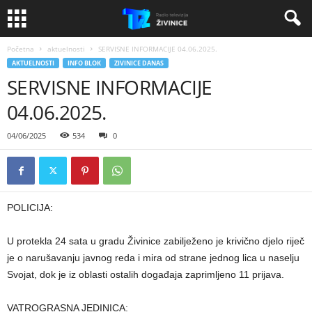
Početna
aktuelnosti
SERVISNE INFORMACIJE 04.06.2025.
AKTUELNOSTI
INFO BLOK
ZIVINICE DANAS
SERVISNE INFORMACIJE
04.06.2025.
04/06/2025
534
0
POLICIJA:
U protekla 24 sata u gradu Živinice zabilježeno je krivično djelo riječ
je o narušavanju javnog reda i mira od strane jednog lica u naselju
Svojat, dok je iz oblasti ostalih događaja zaprimljeno 11 prijava.
VATROGRASNA JEDINICA: