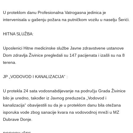
U proteklom danu Profesionalna Vatrogasna jedinica je
intervenisala u gašenju požara na putničkom vozilu u naselju Šerići.
HITNA SLUŽBA:
Uposlenici Hitne medicinske službe Javne zdravstvene ustanove
Dom zdravlja Živinice pregledali su 147 pacijenata i izašli su na 8
terena.
JP „VODOVOD I KANALIZACIJA“ :
U protekla 24 sata vodosnabdijevanje na području Grada Živinice
bilo je uredno, također iz Javnog preduzeća „Vodovod i
kanalizacija“ obavijestili su da je u proteklom danu bila otežana
isporuka vode zbog sanacije kvara na vodovodnoj mreži u MZ
Dubrave Donje.