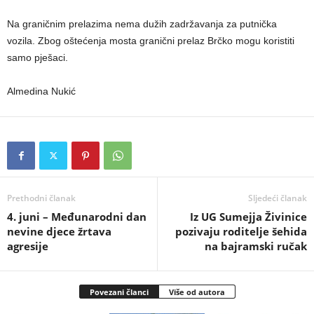
Na graničnim prelazima nema dužih zadržavanja za putnička
vozila. Zbog oštećenja mosta granični prelaz Brčko mogu koristiti
samo pješaci.
Almedina Nukić
Prethodni članak
Sljedeći članak
4. juni – Međunarodni dan
Iz UG Sumejja Živinice
nevine djece žrtava
pozivaju roditelje šehida
agresije
na bajramski ručak
Povezani članci
Više od autora