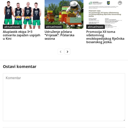
aktuelnosti
aktuelnosti
aktuelnosti
Aluplastik ekipa 3×3
Udruženje pčelara
Promocija XII toma
ostvarila zapažen uspijeh
“Vrijesak”: Pčelarska
višetomnog
u Kini
sezona
enciklopedijskog Rječnika
bosanskog jezika.
Ostavi komentar