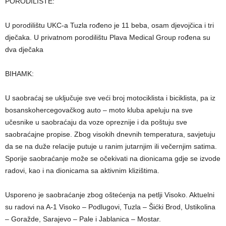
PORODILIŠTE:
U porodilištu UKC-a Tuzla rođeno je 11 beba, osam djevojčica i tri
dječaka. U privatnom porodilištu Plava Medical Group rođena su
dva dječaka
BIHAMK:
U saobraćaj se uključuje sve veći broj motociklista i biciklista, pa iz
bosanskohercegovačkog auto – moto kluba apeluju na sve
učesnike u saobraćaju da voze opreznije i da poštuju sve
saobraćajne propise. Zbog visokih dnevnih temperatura, savjetuju
da se na duže relacije putuje u ranim jutarnjim ili večernjim satima.
Sporije saobraćanje može se očekivati na dionicama gdje se izvode
radovi, kao i na dionicama sa aktivnim klizištima.
Usporeno je saobraćanje zbog oštećenja na petlji Visoko. Aktuelni
su radovi na A-1 Visoko – Podlugovi, Tuzla – Šićki Brod, Ustikolina
– Goražde, Sarajevo – Pale i Jablanica – Mostar.