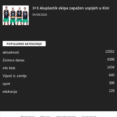
3×3 Aluplastik ekipa zapažen uspijeh u Kini
05/08/2026
POPULARNE KATEGORIJE
12552
aktuelnosti
4398
Zivinice danas
1434
info blok
640
Vijesti iz zemlje
398
sport
129
edukacija
Disclaimer
Privacy
Advertisement
Contact Us