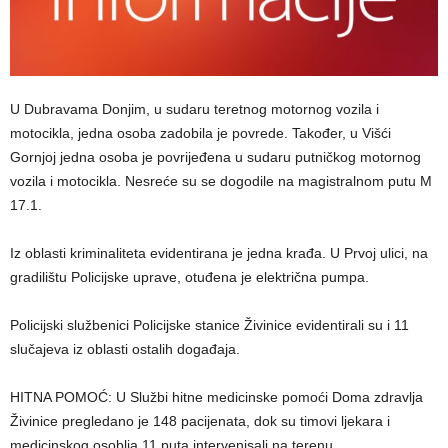
U Dubravama Donjim, u sudaru teretnog motornog vozila i
motocikla, jedna osoba zadobila je povrede. Također, u Višći
Gornjoj jedna osoba je povrijeđena u sudaru putničkog motornog
vozila i motocikla. Nesreće su se dogodile na magistralnom putu M
17.1.
Iz oblasti kriminaliteta evidentirana je jedna krađa. U Prvoj ulici, na
gradilištu Policijske uprave, otuđena je električna pumpa.
Policijski službenici Policijske stanice Živinice evidentirali su i 11
slučajeva iz oblasti ostalih događaja.
HITNA POMOĆ: U Službi hitne medicinske pomoći Doma zdravlja
Živinice pregledano je 148 pacijenata, dok su timovi ljekara i
medicinskog osoblja 11 puta intervenisali na terenu.