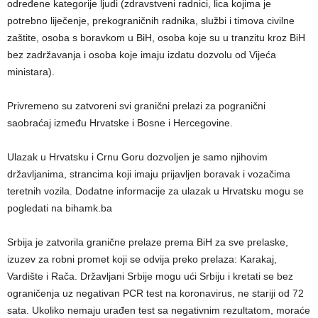
određene kategorije ljudi (zdravstveni radnici, lica kojima je
potrebno liječenje, prekograničnih radnika, službi i timova civilne
zaštite, osoba s boravkom u BiH, osoba koje su u tranzitu kroz BiH
bez zadržavanja i osoba koje imaju izdatu dozvolu od Vijeća
ministara).
Privremeno su zatvoreni svi granični prelazi za pogranični
saobraćaj između Hrvatske i Bosne i Hercegovine.
Ulazak u Hrvatsku i Crnu Goru dozvoljen je samo njihovim
državljanima, strancima koji imaju prijavljen boravak i vozačima
teretnih vozila. Dodatne informacije za ulazak u Hrvatsku mogu se
pogledati na bihamk.ba
Srbija je zatvorila granične prelaze prema BiH za sve prelaske,
izuzev za robni promet koji se odvija preko prelaza: Karakaj,
Vardište i Rača. Državljani Srbije mogu ući Srbiju i kretati se bez
ograničenja uz negativan PCR test na koronavirus, ne stariji od 72
sata. Ukoliko nemaju urađen test sa negativnim rezultatom, moraće