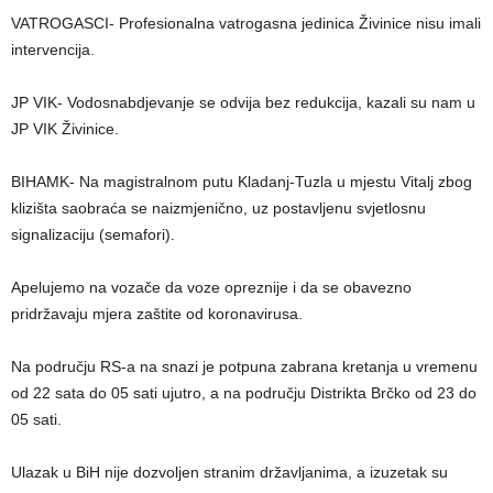
VATROGASCI- Profesionalna vatrogasna jedinica Živinice nisu imali
intervencija.
JP VIK- Vodosnabdjevanje se odvija bez redukcija, kazali su nam u
JP VIK Živinice.
BIHAMK- Na magistralnom putu Kladanj-Tuzla u mjestu Vitalj zbog
klizišta saobraća se naizmjenično, uz postavljenu svjetlosnu
signalizaciju (semafori).
Apelujemo na vozače da voze opreznije i da se obavezno
pridržavaju mjera zaštite od koronavirusa.
Na području RS-a na snazi je potpuna zabrana kretanja u vremenu
od 22 sata do 05 sati ujutro, a na području Distrikta Brčko od 23 do
05 sati.
Ulazak u BiH nije dozvoljen stranim državljanima, a izuzetak su