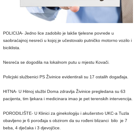
POLICIJA- Jedno lice zadobilo je lakše tjelesne povrede u
saobraćajnoj nesreći u kojoj je učestovalo putničko motorno vozilo i
biciklista.
Nesreća se dogodila na lokalnom putu u mjestu Kovači.
Policjski službenici PS Živinice evidentirali su 17 ostalih događaja.
HITNA- U Hitnoj službi Doma zdravlja Živinice pregledana su 63
pacijenta, tim ljekara i medicinara imao je pet terenskih intervencija.
PORODILIŠTE- U Klinici za ginekologiju i akušerstvo UKC-a Tuzla
obavljeno je 6 porođaja s obzirom da su rođeni blizanci bilo je 7
beba, 4 dječaka i 3 djevojčice.