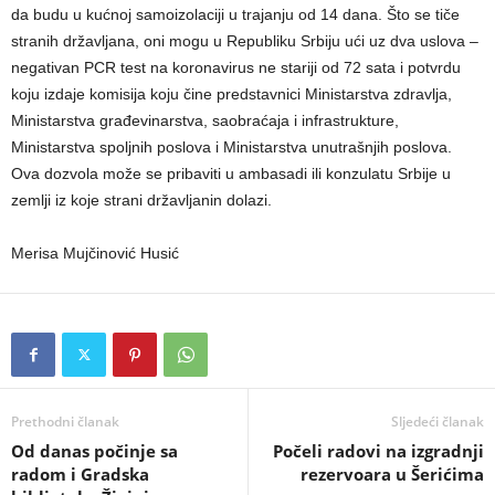
da budu u kućnoj samoizolaciji u trajanju od 14 dana. Što se tiče
stranih državljana, oni mogu u Republiku Srbiju ući uz dva uslova –
negativan PCR test na koronavirus ne stariji od 72 sata i potvrdu
koju izdaje komisija koju čine predstavnici Ministarstva zdravlja,
Ministarstva građevinarstva, saobraćaja i infrastrukture,
Ministarstva spoljnih poslova i Ministarstva unutrašnjih poslova.
Ova dozvola može se pribaviti u ambasadi ili konzulatu Srbije u
zemlji iz koje strani državljanin dolazi.
Merisa Mujčinović Husić
Prethodni članak
Sljedeći članak
Od danas počinje sa
Počeli radovi na izgradnji
radom i Gradska
rezervoara u Šerićima