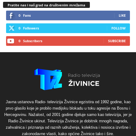
Pratite nas i naš grad na društvenim mrežama
0
Fans
LIKE
0
Followers
FOLLOW
0
Subscribers
SUBSCRIBE
Javna ustanova Radio- televizija Živinice egzistira od 1992 godine, kao
prvo glasilo koje je probilo medijsku blokadu u toku agresije na Bosnu i
Hercegovinu. Nažalost, od 2001 godine djeluje samo kao televizija, jer je
Radio Živinice ukinut. Televizija Živinice je dobitnik mnogih nagrada,
zahvalnica i priznanja od raznih udruženja, kolektiva i nosioca izvršne i
zakonodavne vlasti, kako općine Živinice tako i šire.