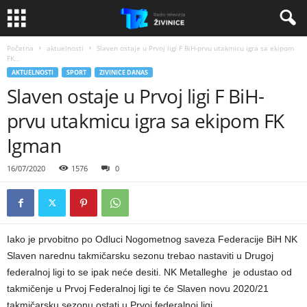
Početna
aktuelnosti
Slaven ostaje u Prvoj ligi F BiH-prvu utakmicu igra sa ekipom
FK...
AKTUELNOSTI
SPORT
ZIVINICE DANAS
Slaven ostaje u Prvoj ligi F BiH-
prvu utakmicu igra sa ekipom FK
Igman
16/07/2020
1576
0
Iako je prvobitno po Odluci Nogometnog saveza Federacije BiH NK
Slaven narednu takmičarsku sezonu trebao nastaviti u Drugoj
federalnoj ligi to se ipak neće desiti. NK Metalleghe je odustao od
takmičenje u Prvoj Federalnoj ligi te će Slaven novu 2020/21
takmičarsku sezonu ostati u Prvoj federalnoj ligi.