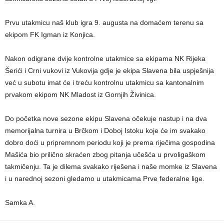
Prvu utakmicu naš klub igra 9. augusta na domaćem terenu sa
ekipom FK Igman iz Konjica.
Nakon odigrane dvije kontrolne utakmice sa ekipama NK Rijeka
Šerići i Crni vukovi iz Vukovija gdje je ekipa Slavena bila uspješnija
već u subotu imat će i treću kontrolnu utakmicu sa kantonalnim
prvakom ekipom NK Mladost iz Gornjih Živinica.
Do početka nove sezone ekipu Slavena očekuje nastup i na dva
memorijalna turnira u Brčkom i Doboj Istoku koje će im svakako
dobro doći u pripremnom periodu koji je prema riječima gospodina
Mašića bio prilično skraćen zbog pitanja učešća u prvoligaškom
takmičenju. Ta je dilema svakako riješena i naše momke iz Slavena
i u narednoj sezoni gledamo u utakmicama Prve federalne lige.
Samka A.