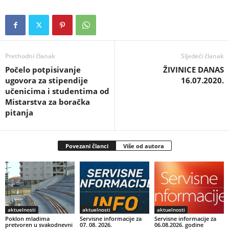
Prethodni članak
Sljedeći članak
Počelo potpisivanje
ŽIVINICE DANAS
ugovora za stipendije
16.07.2020.
učenicima i studentima od
Mistarstva za boračka
pitanja
Povezani članci
Više od autora
aktuelnosti
aktuelnosti
aktuelnosti
Poklon mladima
Servisne informacije za
Servisne informacije za
pretvoren u svakodnevni
07. 08. 2026.
06.08.2026. godine