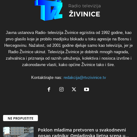
Javna ustanova Radio- televizija Živinice egzistira od 1992 godine, kao
prvo glasilo koje je probilo medijsku blokadu u toku agresije na Bosnu i
Hercegovinu. Nažalost, od 2001 godine djeluje samo kao televizija, jer je
Radio Živinice ukinut. Televizija Živinice je dobitnik mnogih nagrada,
zahvalnica i priznanja od raznih udruženja, kolektiva i nosioca izvršne i
zakonodavne vlasti, kako općine Živinice tako i šire.
Kontaktirajte nas:
redakcija@rtvzivinice.tv
NE PROPUSTITE
Poklon mladima pretvoren u svakodnevni
posao radnika: Omladinska ljetna scena u...