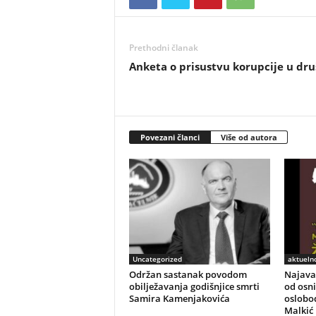
Prethodni članak
Anketa o prisustvu korupcije u dr
Povezani članci
Više od autora
Uncategorized
aktuelno
Održan sastanak povodom
Najava 
obilježavanja godišnjice smrti
od osni
Samira Kamenjakovića
oslobod
Malkić