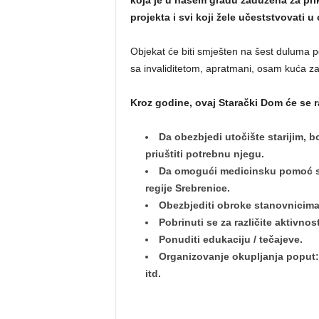
koja je u našem gradu zadužena za prik
projekta i svi koji žele učeststvovati u
Objekat će biti smješten na šest duluma pov
sa invaliditetom, apratmani, osam kuća za 
Kroz godine, ovaj Starački Dom će se r
Da obezbjedi utočište starijim,
priuštiti potrebnu njegu.
Da omogući medicinsku pomoć st
regije Srebrenice.
Obezbjediti obroke stanovnicim
Pobrinuti se za različite aktivn
Ponuditi edukaciju / tečajeve.
Organizovanje okupljanja poput:
itd.