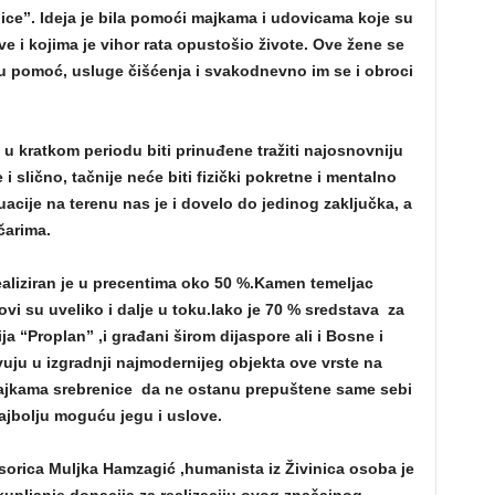
ce”. Ideja je bila pomoći majkama i udovicama koje su
e i kojima je vihor rata opustošio živote. Ove žene se
u pomoć, usluge čišćenja i svakodnevno im se i obroci
u kratkom periodu biti prinuđene tražiti najosnovniju
slično, tačnije neće biti fizički pokretne i mentalno
acije na terenu nas je i dovelo do jedinog zaključka, a
čarima.
ealiziran je u precentima oko 50 %.Kamen temeljac
ovi su uveliko i dalje u toku.Iako je 70 % sredstava za
a “Proplan” ,i građani širom dijaspore ali i Bosne i
ju u izgradnji najmodernijeg objekta ove vrste na
ajkama srebrenice da ne ostanu prepuštene same sebi
najbolju moguću jegu i uslove.
sorica Muljka Hamzagić ,humanista iz Živinica osoba je