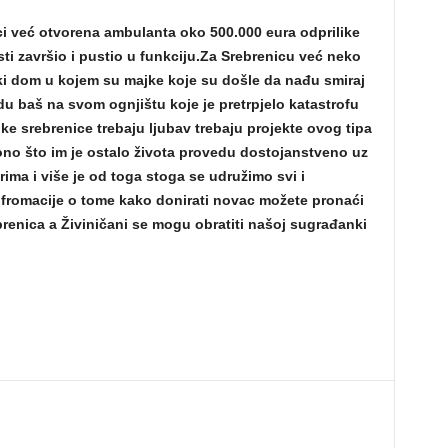
ci već otvorena ambulanta oko 500.000 eura odprilike
ti završio i pustio u funkciju.Za Srebrenicu već neko
čki dom u kojem su majke koje su došle da nađu smiraj
du baš na svom ognjištu koje je pretrpjelo katastrofu
ke srebrenice trebaju ljubav trebaju projekte ovog tipa
ono što im je ostalo života provedu dostojanstveno uz
ma i više je od toga stoga se udružimo svi i
romacije o tome kako donirati novac možete pronaći
renica a Živiničani se mogu obratiti našoj sugrađanki