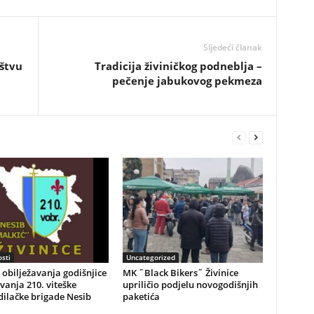
Sljedeći članak
uštvu
Tradicija živiničkog podneblja –
pečenje jabukovog pekmeza
sti
Uncategorized
obilježavanja godišnjice
MK ˝Black Bikers˝ Živinice
vanja 210. viteške
upriličio podjelu novogodišnjih
ilačke brigade Nesib
paketića