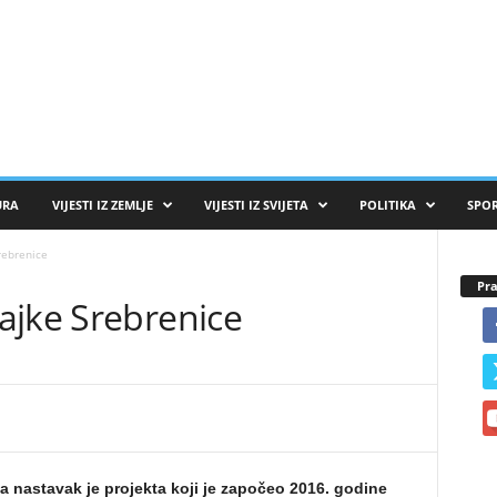
URA
VIJESTI IZ ZEMLJE
VIJESTI IZ SVIJETA
POLITIKA
SPO
rebrenice
Pra
ajke Srebrenice
 nastavak je projekta koji je započeo 2016. godine