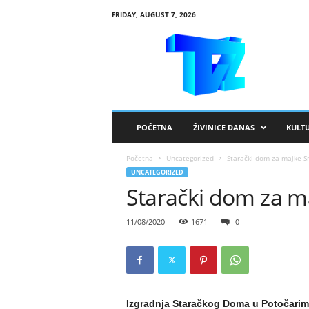
FRIDAY, AUGUST 7, 2026
R
T
V
Ž
i
v
i
POČETNA
ŽIVINICE DANAS
KULT
n
i
Početna
Uncategorized
Starački dom za majke S
c
UNCATEGORIZED
e
Starački dom za m
11/08/2020
1671
0
Izgradnja Staračkog Doma u Potočarima