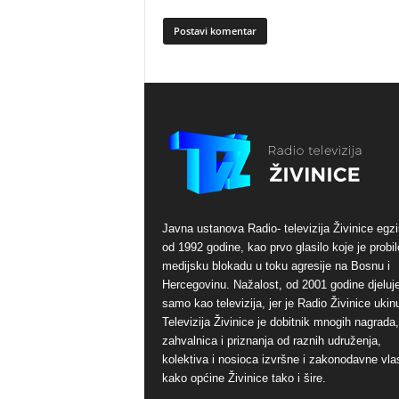
Javna ustanova Radio- televizija Živinice egzi
od 1992 godine, kao prvo glasilo koje je probil
medijsku blokadu u toku agresije na Bosnu i
Hercegovinu. Nažalost, od 2001 godine djeluj
samo kao televizija, jer je Radio Živinice ukinu
Televizija Živinice je dobitnik mnogih nagrada,
zahvalnica i priznanja od raznih udruženja,
kolektiva i nosioca izvršne i zakonodavne vlas
kako općine Živinice tako i šire.