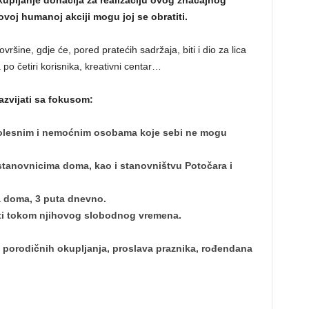
upljanje donacija za realizaciju ovog značajnog
 ovoj humanoj akciji mogu joj se obratiti.
ršine, gdje će, pored pratećih sadržaja, biti i dio za lica
po četiri korisnika, kreativni centar…
azvijati sa fokusom:
 bolesnim i nemoćnim osobama koje sebi ne mogu
anovnicima doma, kao i stanovništvu Potočara i
a doma, 3 puta dnevno.
osti tokom njihovog slobodnog vremena.
 porodičnih okupljanja, proslava praznika, rođendana