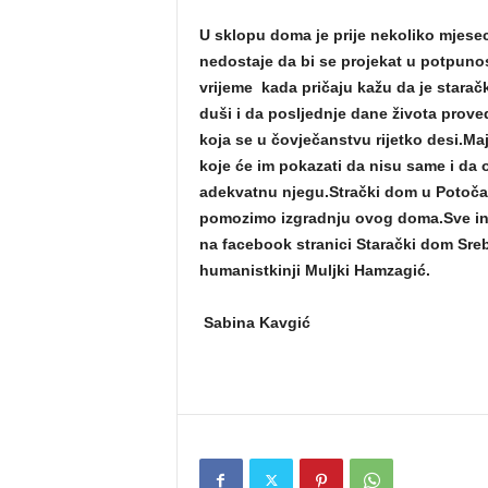
U sklopu doma je prije nekoliko mjese
nedostaje da bi se projekat u potpunos
vrijeme kada pričaju kažu da je stara
duši i da posljednje dane života prove
koja se u čovječanstvu rijetko desi.Maj
koje će im pokazati da nisu same i da 
adekvatnu njegu.Strački dom u Potočari
pomozimo izgradnju ovog doma.Sve inf
na facebook stranici Starački dom Sreb
humanistkinji Muljki Hamzagić.
Sabina Kavgić