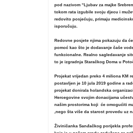
pod nazivom “Ljubav za majke Srebreni
tokom rata izgubile svoju djecu i mužev
redovito posjećuju, primaju medicinsk
isporučuju.
Redovne posjete njima pokazuju da će 
pomoć kao što je dodavanje čaše vode i 
funkcionalne. Realno sagledavanje situ
to je izgradnja Staračkog Doma u Poto
Projekat vrijedan preko 4 miliona KM r
postavljen je 10 jula 2019 godine a rad
projekat donirala holandska organizacij
Hercegovine svojim donacijama učestvu
našim prostorima koji će omogućiti m
,nego šta više da starost provedu uz 
Živiničanka Sanđačkog porijekla profe