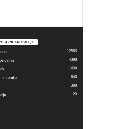
PULARNE KATEGORIJE
12553
nosti
4398
ice danas
1434
lok
640
i iz zemlje
398
129
cija