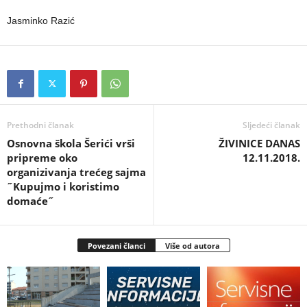
Jasminko Razić
Prethodni članak
Sljedeći članak
Osnovna škola Šerići vrši
ŽIVINICE DANAS
pripreme oko
12.11.2018.
organizivanja trećeg sajma
˝Kupujmo i koristimo
domaće˝
Povezani članci
Više od autora