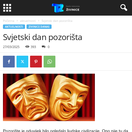
Početna
aktuelnosti
Svjetski dan pozorišta
AKTUELNOSTI
ZIVINICE DANAS
Svjetski dan pozorišta
27/03/2025
393
0
Pozorište je oduvijek bilo ogledalo ljudske civilizacije. Ono nije tu da