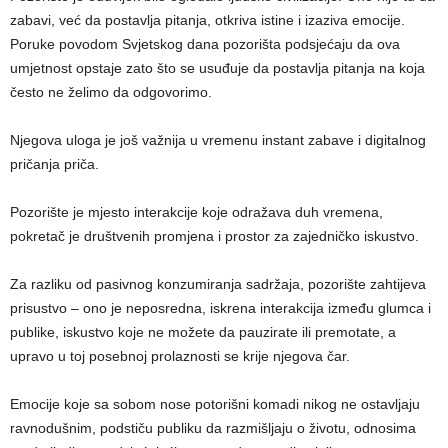
zabavi, već da postavlja pitanja, otkriva istine i izaziva emocije.
Poruke povodom Svjetskog dana pozorišta podsjećaju da ova
umjetnost opstaje zato što se usuđuje da postavlja pitanja na koja
često ne želimo da odgovorimo.
Njegova uloga je još važnija u vremenu instant zabave i digitalnog
pričanja priča.
Pozorište je mjesto interakcije koje odražava duh vremena,
pokretač je društvenih promjena i prostor za zajedničko iskustvo.
Za razliku od pasivnog konzumiranja sadržaja, pozorište zahtijeva
prisustvo – ono je neposredna, iskrena interakcija između glumca i
publike, iskustvo koje ne možete da pauzirate ili premotate, a
upravo u toj posebnoj prolaznosti se krije njegova čar.
Emocije koje sa sobom nose potorišni komadi nikog ne ostavljaju
ravnodušnim, podstiču publiku da razmišljaju o životu, odnosima