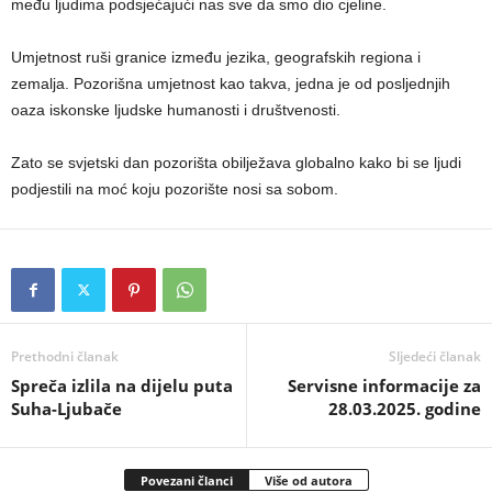
među ljudima podsjećajući nas sve da smo dio cjeline.
Umjetnost ruši granice između jezika, geografskih regiona i
zemalja. Pozorišna umjetnost kao takva, jedna je od posljednjih
oaza iskonske ljudske humanosti i društvenosti.
Zato se svjetski dan pozorišta obilježava globalno kako bi se ljudi
podjestili na moć koju pozorište nosi sa sobom.
Prethodni članak
Sljedeći članak
Spreča izlila na dijelu puta
Servisne informacije za
Suha-Ljubače
28.03.2025. godine
Povezani članci
Više od autora