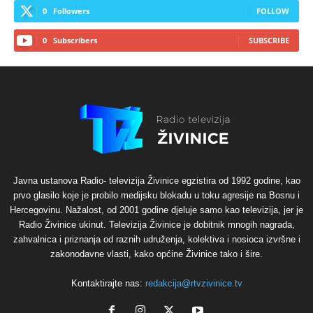
0
Followers
FOLLOW
0
Subscribers
SUBSCRIBE
Javna ustanova Radio- televizija Živinice egzistira od 1992 godine, kao
prvo glasilo koje je probilo medijsku blokadu u toku agresije na Bosnu i
Hercegovinu. Nažalost, od 2001 godine djeluje samo kao televizija, jer je
Radio Živinice ukinut. Televizija Živinice je dobitnik mnogih nagrada,
zahvalnica i priznanja od raznih udruženja, kolektiva i nosioca izvršne i
zakonodavne vlasti, kako općine Živinice tako i šire.
Kontaktirajte nas:
redakcija@rtvzivinice.tv