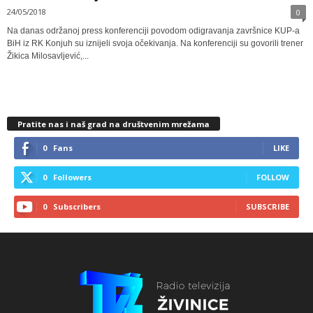
24/05/2018
0
Na danas održanoj press konferenciji povodom odigravanja završnice KUP-a
BiH iz RK Konjuh su iznijeli svoja očekivanja. Na konferenciji su govorili trener
Žikica Milosavljević,...
Pratite nas i naš grad na društvenim mrežama
0
Fans
LIKE
0
Followers
FOLLOW
0
Subscribers
SUBSCRIBE