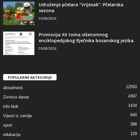
Udruženje pčelara “Vrijesak”: Pčelarska
sezona
05/08/2026
Promocija XII toma višetomnog
enciklopedijskog Rječnika bosanskog jezika.
05/08/2026
POPULARNE KATEGORIJE
12550
aktuelnosti
4397
Zivinice danas
1434
info blok
640
Vijesti iz zemlje
398
sport
129
edukacija