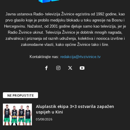
Javna ustanova Radio- televizija Živinice egzistira od 1992 godine, kao
prvo glasilo koje je probilo medijsku blokadu u toku agresije na Bosnu i
Hercegovinu. Nažalost, od 2001 godine djeluje samo kao televizija, jer je
Radio Živinice ukinut. Televizija Živinice je dobitnik mnogih nagrada,
zahvalnica i priznanja od raznih udruženja, kolektiva i nosioca izvršne i
zakonodavne vlasti, kako općine Živinice tako i šire.
Kontaktirajte nas:
redakcija@rtvzivinice.tv
NE PROPUSTITE
Aluplastik ekipa 3×3 ostvarila zapažen
uspijeh u Kini
05/08/2026