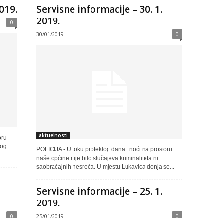
019.
Servisne informacije – 30. 1.
2019.
0
30/01/2019
0
aktuelnosti
oru
nog
POLICIJA - U toku proteklog dana i noći na prostoru
naše općine nije bilo slučajeva kriminaliteta ni
saobraćajnih nesreća. U mjestu Lukavica donja se...
Servisne informacije – 25. 1.
2019.
0
25/01/2019
0