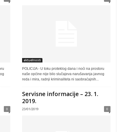
aktuelnosti
oru
POLICIJA - U toku proteklog dana i noći na prostoru
nog
naše općine nije bilo slučajeva narušavanja javnog
reda i mira, radnji kriminaliteta ni saobraćajnih...
Servisne informacije – 23. 1.
2019.
0
23/01/2019
0