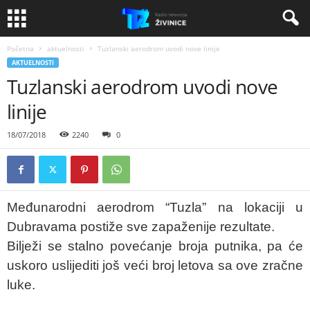
Početna
aktuelnosti
Tuzlanski aerodrom uvodi nove linije
AKTUELNOSTI
Tuzlanski aerodrom uvodi nove
linije
18/07/2018
2240
0
Međunarodni aerodrom “Tuzla” na lokaciji u
Dubravama postiže sve zapaženije rezultate.
Bilježi se stalno povećanje broja putnika, pa će
uskoro uslijediti još veći broj letova sa ove zračne
luke.