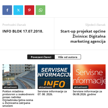
Prethodni članak
Sljedeći članak
INFO BLOK 17.07.2018.
Start-up projekat općine
Živinice: Digitalna
marketing agencija
Povezani članci
Više od autora
aktuelnosti
aktuelnosti
aktuelnosti
Poklon mladima
Servisne informacije za
Servisne informacije za
pretvoren u svakodnevni
07. 08. 2026.
06.08.2026. godine
posao radnika:
Omladinska ljetna scena
u Živinicama zatrpana
smećem