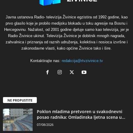
Javna ustanova Radio- televizija Živinice egzistira od 1992 godine, kao
prvo glasilo koje je probilo medijsku blokadu u toku agresije na Bosnu i
Hercegovinu. Nažalost, od 2001 godine djeluje samo kao televizija, jer je
Radio Živinice ukinut. Televizija Živinice je dobitnik mnogih nagrada,
zahvalnica i priznanja od raznih udruženja, kolektiva i nosioca izvršne i
zakonodavne vlasti, kako općine Živinice tako i šire.
Kontaktirajte nas:
redakcija@rtvzivinice.tv
NE PROPUSTITE
Poklon mladima pretvoren u svakodnevni
posao radnika: Omladinska ljetna scena u...
07/08/2026