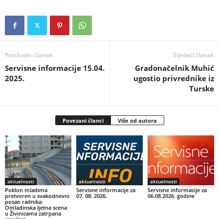
Prethodni članak
Sljedeći članak
Servisne informacije 15.04.
Gradonačelnik Muhić
2025.
ugostio privrednike iz
Turske
Povezani članci
Više od autora
aktuelnosti
aktuelnosti
aktuelnosti
Poklon mladima
Servisne informacije za
Servisne informacije za
pretvoren u svakodnevni
07. 08. 2026.
06.08.2026. godine
posao radnika:
Omladinska ljetna scena
u Živinicama zatrpana