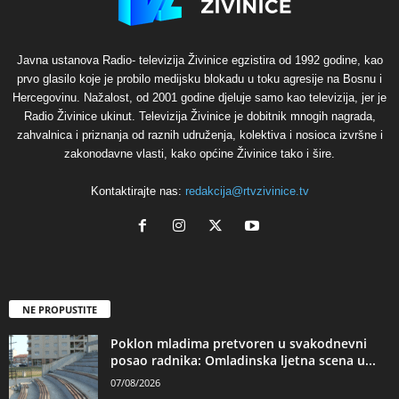
Javna ustanova Radio- televizija Živinice egzistira od 1992 godine, kao
prvo glasilo koje je probilo medijsku blokadu u toku agresije na Bosnu i
Hercegovinu. Nažalost, od 2001 godine djeluje samo kao televizija, jer je
Radio Živinice ukinut. Televizija Živinice je dobitnik mnogih nagrada,
zahvalnica i priznanja od raznih udruženja, kolektiva i nosioca izvršne i
zakonodavne vlasti, kako općine Živinice tako i šire.
Kontaktirajte nas:
redakcija@rtvzivinice.tv
NE PROPUSTITE
Poklon mladima pretvoren u svakodnevni
posao radnika: Omladinska ljetna scena u...
07/08/2026