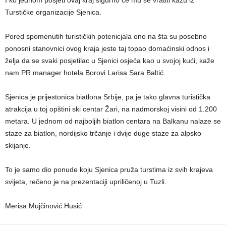
I ko jednom posjeti ovaj kraj sigurno će mu se vratiti kažu iz
Turstičke organizacije Sjenica.
Pored spomenutih turističkih potenicjala ono na šta su posebno
ponosni stanovnici ovog kraja jeste taj topao domaćinski odnos i
želja da se svaki posjetilac u Sjenici osjeća kao u svojoj kući, kaže
nam PR manager hotela Borovi Larisa Sara Baltić.
Sjenica je prijestonica biatlona Srbije, pa je tako glavna turistička
atrakcija u toj opštini ski centar Žari, na nadmorskoj visini od 1.200
metara. U jednom od najboljih biatlon centara na Balkanu nalaze se
staze za biatlon, nordijsko trčanje i dvije duge staze za alpsko
skijanje.
To je samo dio ponude koju Sjenica pruža turstima iz svih krajeva
svijeta, rečeno je na prezentaciji upriličenoj u Tuzli.
Merisa Mujčinović Husić