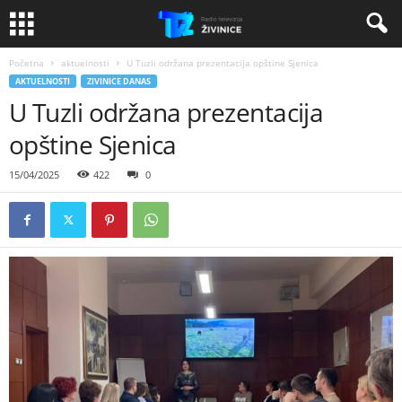
Početna
aktuelnosti
U Tuzli održana prezentacija opštine Sjenica
AKTUELNOSTI
ZIVINICE DANAS
U Tuzli održana prezentacija
opštine Sjenica
15/04/2025
422
0