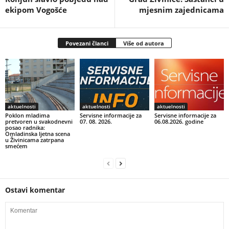
ekipom Vogošće
mjesnim zajednicama
Povezani članci
Više od autora
aktuelnosti
aktuelnosti
aktuelnosti
Poklon mladima
Servisne informacije za
Servisne informacije za
pretvoren u svakodnevni
07. 08. 2026.
06.08.2026. godine
posao radnika:
Omladinska ljetna scena
u Živinicama zatrpana
smećem
Ostavi komentar