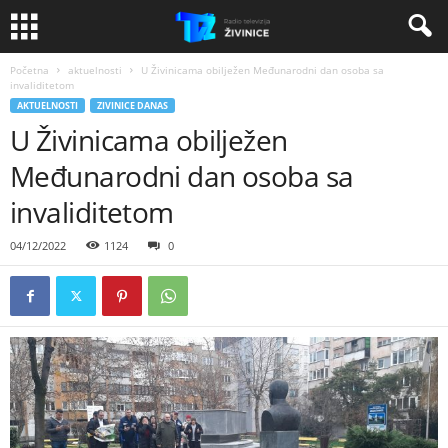
Početna
aktuelnosti
U Živinicama obilježen Međunarodni dan osoba sa
invaliditetom
AKTUELNOSTI
ZIVINICE DANAS
U Živinicama obilježen
Međunarodni dan osoba sa
invaliditetom
04/12/2022
1124
0