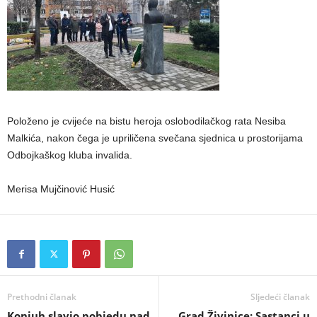
Položeno je cvijeće na bistu heroja oslobodilačkog rata Nesiba
Malkića, nakon čega je upriličena svečana sjednica u prostorijama
Odbojkaškog kluba invalida.
Merisa Mujčinović Husić
Prethodni članak
Sljedeći članak
Konjuh slavio pobjedu nad
Grad Živinice: Sastanci u