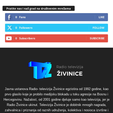
Pratite nas i naš grad na društvenim mrežama
0
Fans
LIKE
0
Followers
FOLLOW
0
Subscribers
SUBSCRIBE
Javna ustanova Radio- televizija Živinice egzistira od 1992 godine, kao
prvo glasilo koje je probilo medijsku blokadu u toku agresije na Bosnu i
Hercegovinu. Nažalost, od 2001 godine djeluje samo kao televizija, jer je
Radio Živinice ukinut. Televizija Živinice je dobitnik mnogih nagrada,
zahvalnica i priznanja od raznih udruženja, kolektiva i nosioca izvršne i