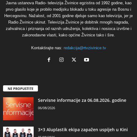
Javna ustanova Radio- televizija Živinice egzistira od 1992 godine, kao
prvo glasilo koje je probilo medijsku blokadu u toku agresije na Bosnu i
Hercegovinu. Nažalost, od 2001 godine djeluje samo kao televizija, jer je
Radio Živinice ukinut. Televizija Živinice je dobitnik mnogih nagrada,
zahvalnica i priznanja od raznih udruženja, kolektiva i nosioca izvršne i
zakonodavne vlasti, kako općine Živinice tako i šire.
Kontaktirajte nas:
redakcija@rtvzivinice.tv
NE PROPUSTITE
Servisne informacije za 06.08.2026. godine
06/08/2026
3×3 Aluplastik ekipa zapažen uspijeh u Kini