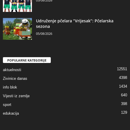
05/08/2026
Udruženje pčelara “Vrijesak”: Pčelarska
sezona
05/08/2026
POPULARNE KATEGORIJE
12551
aktuelnosti
4398
Zivinice danas
1434
info blok
640
Vijesti iz zemlje
398
sport
129
edukacija