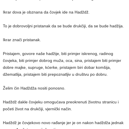
Ikrar dova je obznana da čovjek ide na Hadždž.
To je dobrovoljni pristanak da se bude drukčiji, da se bude hadžija.
Ikrar znači pristanak.
Pristajem, govore naše hadžije, biti primjer iskrenog, radinog
čovjeka, biti primjer dobrog muža, oca, sina, pristajem biti primjer
dobre majke, supruge, kćerke, pristajem biri dobar komšija,
džematlija, pristajem biti prepoznatljiv u društvu po dobru.
Želim čin Hadždža nositi ponosno.
Hadždž dakle čovjeku omogućava preokrenuti životnu stranicu i
početi život na drukčiji, vjernički način.
Hadždž je čovjekovo novo rađanje jer je on nakon hadždža jednak