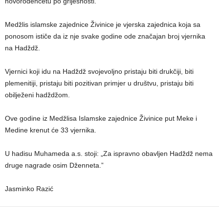
novorođenčetu po griješnosti.
Medžlis islamske zajednice Živinice je vjerska zajednica koja sa
ponosom ističe da iz nje svake godine ode značajan broj vjernika
na Hadždž.
Vjernici koji idu na Hadždž svojevoljno pristaju biti drukčiji, biti
plemenitiji, pristaju biti pozitivan primjer u društvu, pristaju biti
obilježeni hadždžom.
Ove godine iz Medžlisa Islamske zajednice Živinice put Meke i
Medine krenut će 33 vjernika.
U hadisu Muhameda a.s. stoji: „Za ispravno obavljen Hadždž nema
druge nagrade osim Dženneta.”
Jasminko Razić