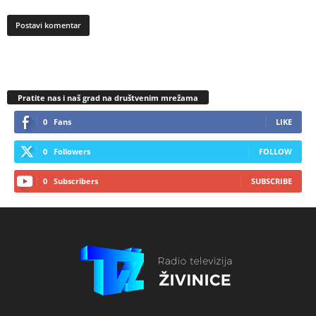
Pratite nas i naš grad na društvenim mrežama
0
Fans
LIKE
0
Followers
FOLLOW
0
Subscribers
SUBSCRIBE