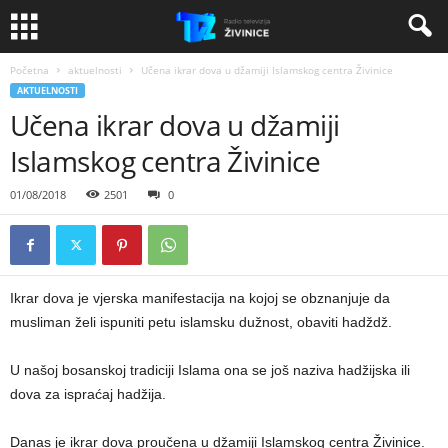
Početna
aktuelnosti
Učena ikrar dova u džamiji Islamskog centra Živinice
AKTUELNOSTI
Učena ikrar dova u džamiji
Islamskog centra Živinice
01/08/2018
2501
0
Ikrar dova je vjerska manifestacija na kojoj se obznanjuje da
musliman želi ispuniti petu islamsku dužnost, obaviti hadždž.
U našoj bosanskoj tradiciji Islama ona se još naziva hadžijska ili
dova za ispraćaj hadžija.
Danas je ikrar dova proučena u džamiji Islamskog centra Živinice.