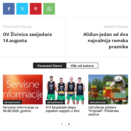
Prethodni članak
Sljedeći članak
OV Živinice zasijedaće
Aliđun-jedan od dva
14.augusta
najvažnija romska
praznika
Povezani članci
Više od autora
aktuelnosti
aktuelnosti
aktuelnosti
Servisne informacije za
3×3 Aluplastik ekipa
Udruženje pčelara
06.08.2026. godine
zapažen uspijeh u Kini
“Vrijesak”: Pčelarska
sezona