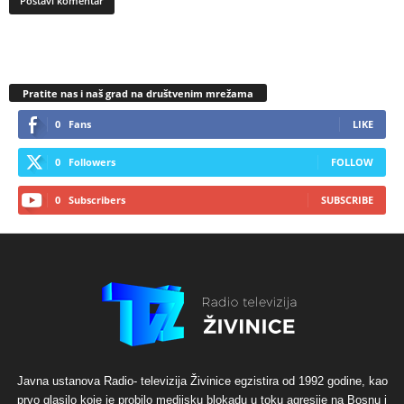
Pratite nas i naš grad na društvenim mrežama
0
Fans
LIKE
0
Followers
FOLLOW
0
Subscribers
SUBSCRIBE
Javna ustanova Radio- televizija Živinice egzistira od 1992 godine, kao
prvo glasilo koje je probilo medijsku blokadu u toku agresije na Bosnu i