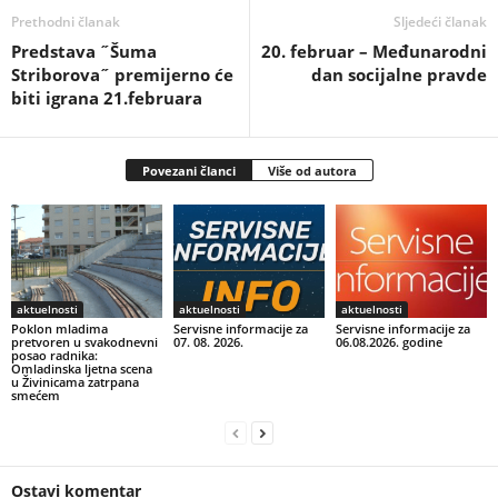
Prethodni članak
Sljedeći članak
Predstava ˝Šuma
20. februar – Međunarodni
Striborova˝ premijerno će
dan socijalne pravde
biti igrana 21.februara
Povezani članci
Više od autora
aktuelnosti
aktuelnosti
aktuelnosti
Poklon mladima
Servisne informacije za
Servisne informacije za
pretvoren u svakodnevni
07. 08. 2026.
06.08.2026. godine
posao radnika:
Omladinska ljetna scena
u Živinicama zatrpana
smećem
Ostavi komentar