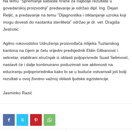
Na temu “Spremanje kabaste hrane za najbolje rezultate u
govedarskoj proizvodnji” predavanje je održao dipl. Ing. Dejan
Reljić, a predavanje na temu ”Dijagnostika i otklanjanje uzroka koji
mogu dovesti do nastanka steriliteta” održao je dr. vet. Dragiša
Jestrotić.
Agilno rukovodstvo Udruženja proizvođača mlijeka Tuzlanskog
kantona na čijem je čelu vrijedni predsjednik Eldin Glibanović i
sekretar, etablirani stručnjak iz oblasti poljoprivrede Suad Selimović,
nastavit će i dalje kontinuirano poduzimati sve aktivnosti na
educiranju poljoprivrednika kako bi se u buduće ostvarivali još bolji
rezultati u ovoj životno važnoj oblasti ljudske egzistencije.
Jasminko Razić