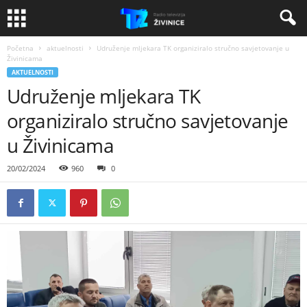
Početna
aktuelnosti
Udruženje mljekara TK organiziralo stručno savjetovanje u
Živinicama
AKTUELNOSTI
Udruženje mljekara TK
organiziralo stručno savjetovanje
u Živinicama
20/02/2024
960
0