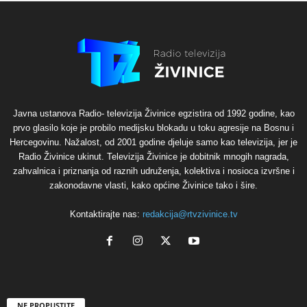
Javna ustanova Radio- televizija Živinice egzistira od 1992 godine, kao
prvo glasilo koje je probilo medijsku blokadu u toku agresije na Bosnu i
Hercegovinu. Nažalost, od 2001 godine djeluje samo kao televizija, jer je
Radio Živinice ukinut. Televizija Živinice je dobitnik mnogih nagrada,
zahvalnica i priznanja od raznih udruženja, kolektiva i nosioca izvršne i
zakonodavne vlasti, kako općine Živinice tako i šire.
Kontaktirajte nas:
redakcija@rtvzivinice.tv
NE PROPUSTITE