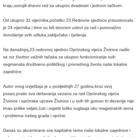
kraju,usvojili dnevni red sa ukupno dvadeset i jednom tačkom.
Od ukupno 31 vijećnika,početku 23.Redovne sjednice prisustvovalo
je 24 vijećnika i time su bili stvoreni uslovi za rad i punovažno
donošenje svih odluka,zaključaka i rješenja.
Na današnjoj,23.redovnoj sjednici Općinskog vijeća Živinice našlo
se niz životno važnih tačaka za ukupno funkcioniranje svih
segmenata društveno-političkog i privrednog života naše lokalne
zajednice.
Autor ovog izvještaja je u posljednjih 27 godina,kroz svoj
posao,pratio sva dešavanja vezana za rad Općinskog vijeća
Živinice i općinske uprave Živinice i u svih tih gotovo tri decenije nije
imao prilike vidjeti,čuti i osjetiti toliko suglasja oko magistralnih tema
i problema našeg grada i općine.
Danas su akcentirane sve kapitalne teme naše lokalne zajednice i