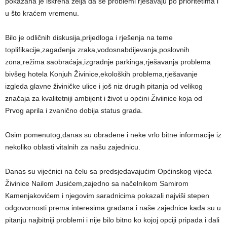
pokazana je iskrena želja da se problemi rješavaju po prioritetima i
u što kraćem vremenu.
Bilo je odličnih diskusija,prijedloga i rješenja na teme
toplifikacije,zagađenja zraka,vodosnabdijevanja,poslovnih
zona,režima saobraćaja,izgradnje parkinga,rješavanja problema
bivšeg hotela Konjuh Živinice,ekoloških problema,rješavanje
izgleda glavne živiničke ulice i još niz drugih pitanja od velikog
značaja za kvalitetniji ambijent i život u općini Živiinice koja od
Prvog aprila i zvanično dobija status grada.
Osim pomenutog,danas su obrađene i neke vrlo bitne informacije iz
nekoliko oblasti vitalnih za našu zajednicu.
Danas su vijećnici na čelu sa predsjedavajućim Općinskog vijeća
Živinice Nailom Jusićem,zajedno sa načelnikom Samirom
Kamenjakovićem i njegovim saradnicima pokazali najviši stepen
odgovornosti prema interesima građana i naše zajednice kada su u
pitanju najbitniji problemi i nije bilo bitno ko kojoj opciji pripada i dali