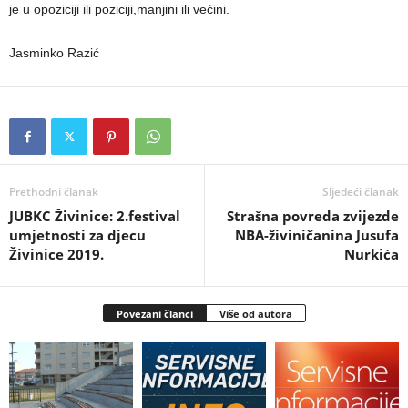
je u opoziciji ili poziciji,manjini ili većini.
Jasminko Razić
Prethodni članak
Sljedeći članak
JUBKC Živinice: 2.festival
Strašna povreda zvijezde
umjetnosti za djecu
NBA-živiničanina Jusufa
Živinice 2019.
Nurkića
Povezani članci
Više od autora