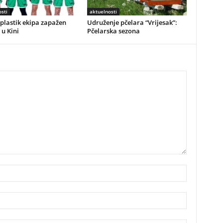
sti
aktuelnosti
plastik ekipa zapažen
Udruženje pčelara “Vrijesak”:
 u Kini
Pčelarska sezona