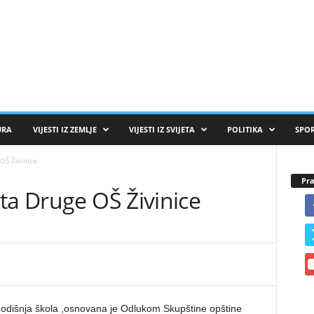
URA
VIJESTI IZ ZEMLJE
VIJESTI IZ SVIJETA
POLITIKA
SPO
OŠ Živinice
Pra
ta Druge OŠ Živinice
dišnja škola ,osnovana je Odlukom Skupštine opštine