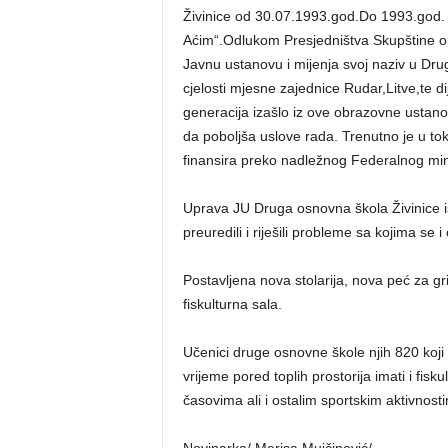
Živinice od 30.07.1993.god.Do 1993.god.
Aćim“.Odlukom Presjedništva Skupštine op
Javnu ustanovu i mijenja svoj naziv u Dr
cjelosti mjesne zajednice Rudar,Litve,te 
generacija izašlo iz ove obrazovne ustan
da poboljša uslove rada. Trenutno je u toku
finansira preko nadležnog Federalnog mini
Uprava JU Druga osnovna škola Živinice isko
preuredili i riješili probleme sa kojima se 
Postavljena nova stolarija, nova peć za gr
fiskulturna sala.
Učenici druge osnovne škole njih 820 koji 
vrijeme pored toplih prostorija imati i fis
časovima ali i ostalim sportskim aktivnost