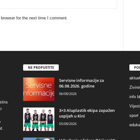
 browser for the next time I comment.
NE PROPUSTITE
PO
aktuel
Servisne informacije za
06.08.2026. godine
Zivin
06/08/2026
info b
stira
Vijest
o
3×3 Aluplastik ekipa zapažen
uspijeh u Kini
sport
e
05/08/2026
eduka
t.