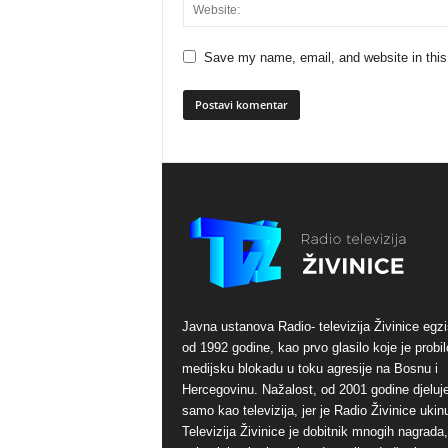
Save my name, email, and website in this
Javna ustanova Radio- televizija Živinice egzi
od 1992 godine, kao prvo glasilo koje je probil
medijsku blokadu u toku agresije na Bosnu i
Hercegovinu. Nažalost, od 2001 godine djeluj
samo kao televizija, jer je Radio Živinice ukinu
Televizija Živinice je dobitnik mnogih nagrada,