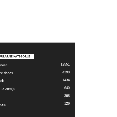
PULARNE KATEGORIJE
12551
nosti
4398
ice danas
1434
lok
640
i iz zemlje
398
129
cija