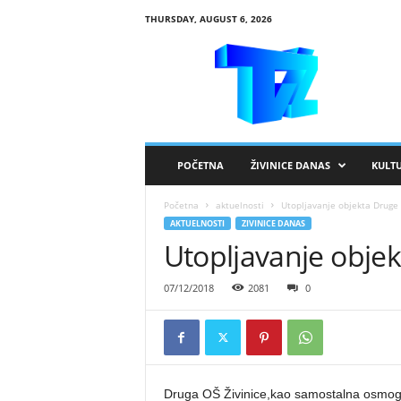
THURSDAY, AUGUST 6, 2026
R
T
V
Ž
i
v
i
POČETNA
ŽIVINICE DANAS
KULT
n
i
Početna
aktuelnosti
Utopljavanje objekta Druge 
c
AKTUELNOSTI
ZIVINICE DANAS
e
Utopljavanje objek
07/12/2018
2081
0
Druga OŠ Živinice,kao samostalna osmogo