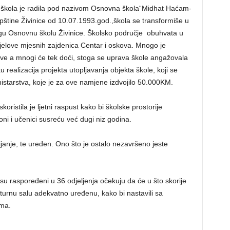
 škola je radila pod nazivom Osnovna škola“Midhat Haćam-
štine Živinice od 10.07.1993.god.,škola se transformiše u
ugu Osnovnu školu Živinice. Školsko područje obuhvata u
dijelove mjesnih zajdenica Centar i oskova. Mnogo je
ove a mnogi će tek doći, stoga se uprava škole angažovala
 realizacija projekta utopljavanja objekta škole, koji se
starstva, koje je za ove namjene izdvojilo 50.000KM.
ristila je ljetni raspust kako bi školske prostorije
i oni i učenici susreću već dugi niz godina.
ijanje, te uređen. Ono što je ostalo nezavršeno jeste
su raspoređeni u 36 odjeljenja očekuju da će u što skorije
kulturnu salu adekvatno uređenu, kako bi nastavili sa
ima.