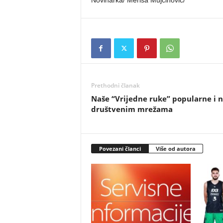
Novinarka/ Merisa Mujčinović/
Prethodni članak
Naše “Vrijedne ruke” popularne i 
društvenim mrežama
Povezani članci
Više od autora