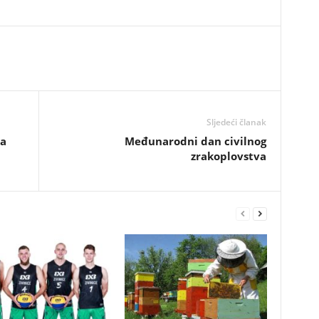
Sljedeći članak
na
Međunarodni dan civilnog
zrakoplovstva