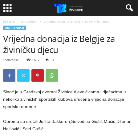
Početna
aktuelnosti
Vrijedna donacija iz Belgije za živiničku djecu
AKTUELNOSTI
Vrijedna donacija iz Belgije za
živiničku djecu
15/02/2019
1612
0
Sinoć je u Gradskoj dvorani Živinice djevojčicama i dječacima iz
nekoliko živiničkih sportskih klubova uručena vrijedna donacija
sportske opreme.
Opremu su uručili Julitte Bakkeren,Selvedina Gušić Mašić,Dženan
Halilović i Seid Gušić.