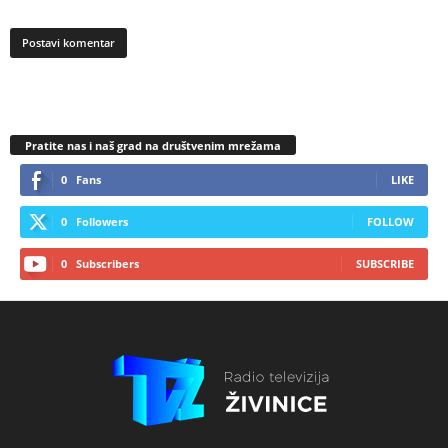
Pratite nas i naš grad na društvenim mrežama
0
Fans
LIKE
0
Followers
FOLLOW
0
Subscribers
SUBSCRIBE