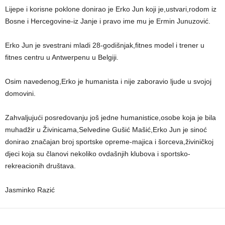
Lijepe i korisne poklone donirao je Erko Jun koji je,ustvari,rodom iz
Bosne i Hercegovine-iz Janje i pravo ime mu je Ermin Junuzović.
Erko Jun je svestrani mladi 28-godišnjak,fitnes model i trener u
fitnes centru u Antwerpenu u Belgiji.
Osim navedenog,Erko je humanista i nije zaboravio ljude u svojoj
domovini.
Zahvaljujući posredovanju još jedne humanistice,osobe koja je bila
muhadžir u Živinicama,Selvedine Gušić Mašić,Erko Jun je sinoć
donirao značajan broj sportske opreme-majica i šorceva,živiničkoj
djeci koja su članovi nekoliko ovdašnjih klubova i sportsko-
rekreacionih društava.
Jasminko Razić