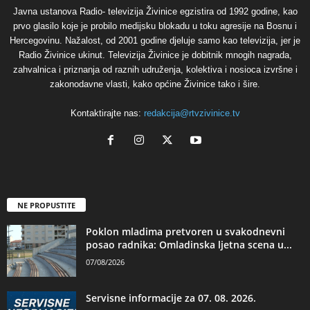
Javna ustanova Radio- televizija Živinice egzistira od 1992 godine, kao
prvo glasilo koje je probilo medijsku blokadu u toku agresije na Bosnu i
Hercegovinu. Nažalost, od 2001 godine djeluje samo kao televizija, jer je
Radio Živinice ukinut. Televizija Živinice je dobitnik mnogih nagrada,
zahvalnica i priznanja od raznih udruženja, kolektiva i nosioca izvršne i
zakonodavne vlasti, kako općine Živinice tako i šire.
Kontaktirajte nas:
redakcija@rtvzivinice.tv
NE PROPUSTITE
Poklon mladima pretvoren u svakodnevni
posao radnika: Omladinska ljetna scena u...
07/08/2026
Servisne informacije za 07. 08. 2026.