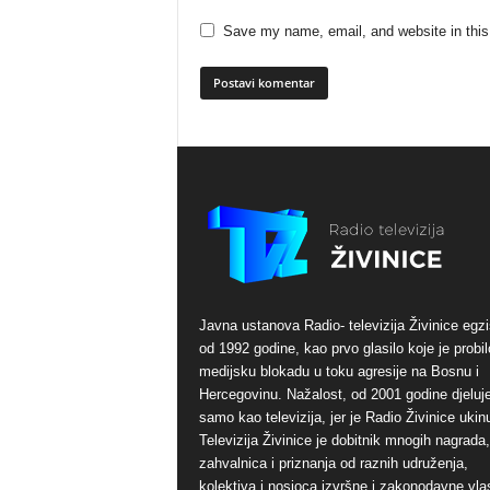
Save my name, email, and website in this
Javna ustanova Radio- televizija Živinice egzi
od 1992 godine, kao prvo glasilo koje je probil
medijsku blokadu u toku agresije na Bosnu i
Hercegovinu. Nažalost, od 2001 godine djeluj
samo kao televizija, jer je Radio Živinice ukinu
Televizija Živinice je dobitnik mnogih nagrada,
zahvalnica i priznanja od raznih udruženja,
kolektiva i nosioca izvršne i zakonodavne vlas