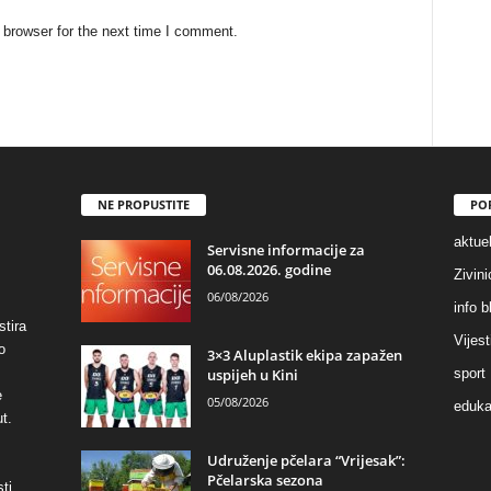
 browser for the next time I comment.
NE PROPUSTITE
PO
aktuel
Servisne informacije za
06.08.2026. godine
Zivin
06/08/2026
info b
stira
Vijest
o
3×3 Aluplastik ekipa zapažen
uspijeh u Kini
sport
e
05/08/2026
eduka
t.
Udruženje pčelara “Vrijesak”:
Pčelarska sezona
ti,