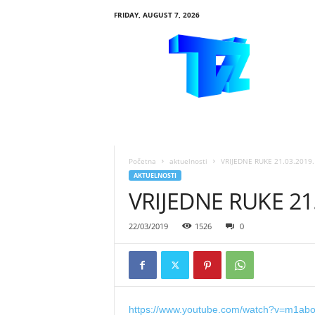
FRIDAY, AUGUST 7, 2026
R
T
V
Ž
i
v
i
n
i
Početna
aktuelnosti
VRIJEDNE RUKE 21.03.2019.
c
AKTUELNOSTI
e
VRIJEDNE RUKE 21
22/03/2019
1526
0
https://www.youtube.com/watch?v=m1ab