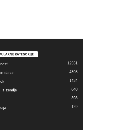
PULARNE KATEGORIJE
12551
nosti
4398
ice danas
1434
lok
640
i iz zemlje
398
129
cija