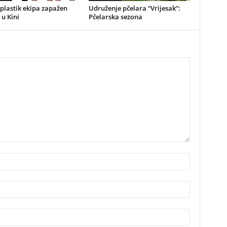
plastik ekipa zapažen
Udruženje pčelara “Vrijesak”:
 u Kini
Pčelarska sezona