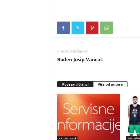
Prethodni članak
Rođen Josip Vancaš
Povezani članci
Više od autora
aktuelnosti
aktuelno