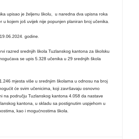
ika upisao je željenu školu, u naredna dva upisna roka
er u kojem još uvijek nije popunjen planiran broj učenika.
 19.06.2024. godine.
prvi razred srednjih škola Tuzlanskog kantona za školsku
gućava se upis 5.328 učenika u 29 srednjih škola
 1.246 mjesta više u srednjim školama u odnosu na broj
mogućit će svim učenicima, koji završavaju osnovno
dini na području Tuzlanskog kantona 4.058 da nastave
zlanskog kantona, u skladu sa postignutim uspjehom u
bnostima, kao i mogućnostima škola.