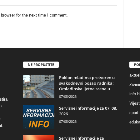
 browser for the next time I comment.
NE PROPUSTITE
PO
aktuel
Poklon mladima pretvoren u
svakodnevni posao radnika:
Zivin
Omladinska ljetna scena u...
info b
07/08/2026
stira
Vijest
o
Servisne informacije za 07. 08.
sport
2026.
e
07/08/2026
eduka
t.
Servisne informacije za