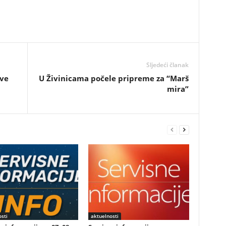
Sljedeći članak
ave
U Živinicama počele pripreme za “Marš
mira”
sti
aktuelnosti