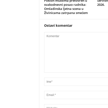
Poklon mladima pretvoren u
Servisn
svakodnevni posao radnika:
2026.
Omladinska ljetna scena u
Živinicama zatrpana smećem
Ostavi komentar