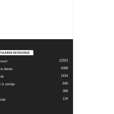
PULARNE KATEGORIJE
12553
nosti
4398
ice danas
1434
lok
640
i iz zemlje
398
129
cija