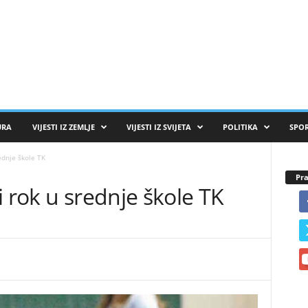
URA
VIJESTI IZ ZEMLJE
VIJESTI IZ SVIJETA
POLITIKA
SPO
ednje škole TK
Pra
i rok u srednje škole TK