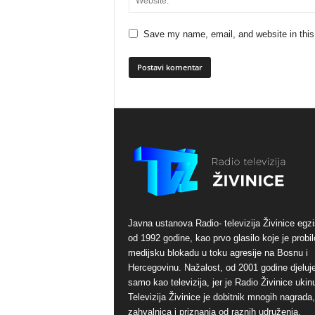
Save my name, email, and website in this
Javna ustanova Radio- televizija Živinice egzi
od 1992 godine, kao prvo glasilo koje je probil
medijsku blokadu u toku agresije na Bosnu i
Hercegovinu. Nažalost, od 2001 godine djeluj
samo kao televizija, jer je Radio Živinice ukinu
Televizija Živinice je dobitnik mnogih nagrada,
zahvalnica i priznanja od raznih udruženja,