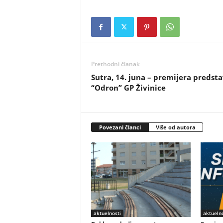
Prethodni članak
Sutra, 14. juna – premijera predst
“Odron” GP Živinice
Povezani članci
Više od autora
aktuelnosti
aktuelno