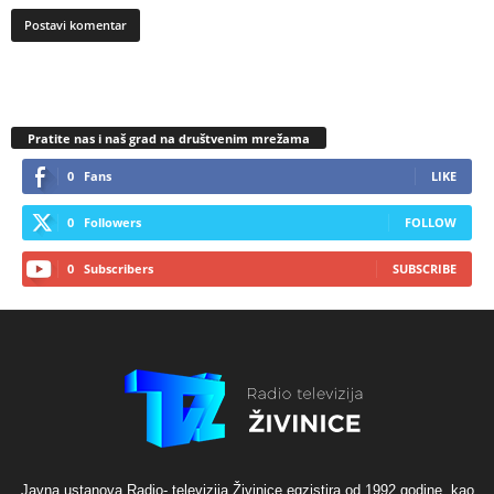
Pratite nas i naš grad na društvenim mrežama
0
Fans
LIKE
0
Followers
FOLLOW
0
Subscribers
SUBSCRIBE
Javna ustanova Radio- televizija Živinice egzistira od 1992 godine, kao