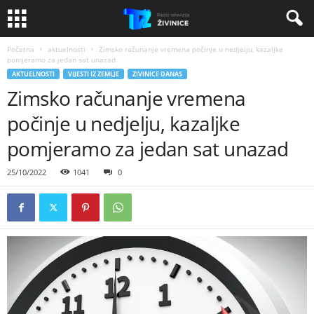
Početna
aktuelnosti
Zimsko računanje vremena počinje u nedjelju, kazaljke
pomjeramo za jedan sat unazad
AKTUELNOSTI
VIJESTI IZ ZEMLJE
ZIVINICE DANAS
Zimsko računanje vremena
počinje u nedjelju, kazaljke
pomjeramo za jedan sat unazad
25/10/2022
1041
0