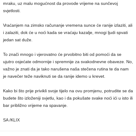
mraku, uz malu mogućnost da provode vrijeme na sunčevoj
svjetlosti.
Vraćanjem na zimsko računanje vremena sunce će ranije izlaziti, ali
i zalaziti, dok će u noći kada se vraćaju kazalje, mnogi ljudi spvati
jedan sat duže.
To znači mnogo i vjerovatno će prvobitno biti od pomoći da se
ujutro osjećate odmornije i spremnije za svakodnevne obaveze. No,
važno je znati da je tako narušena naša stečena rutina te da nam
je navečer teže naviknuti se da ranije idemo u krevet.
Kako bi što prije privikli svoje tijelo na ovu promjenu, potrudite se da
budete što izloženiji svjetlu, kao i da pokušate svake noći ići u isto ili
bar približno vrijeme na spavanje.
SA /KLIX