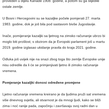
proveden u dijelu Kanade 1908. godine, a potom su ga slijedile
ostale zemlje.
U Bosni i Hercegovini su se kazaljke počele pomjerati 27. marta
1983. godine, dok je još bila pod sastavom bivše Jugoslavije.
Inače, pomijeranje kazaljki sa ljetnog na zimsko računanje ubrzo bi
moglo biti prošlost, s obzirom da je Evropski parlament još u martu
2019. godine izglasao ukidanje pravila do kraja 2021. godine.
Odluka još uvijek nije na snazi zbog toga što zemlje Evropske unije
nisu odredile da li će se primjenjivati ljetno ili zimsko računanje
vremena.
Pomjeranje kazaljki donosi određene promjene
Ljetno računanje vremena kreirano je da ljudima pruži sat vremena
više dnevnog svjetla, ali stvarnost je da mnogi ljudi, kako se bliži
zima i noć ranije pada, započinju i završavaju svoj radni dan u