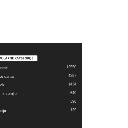
PULARNE KATEGORIJE
12550
nosti
4397
ice danas
1434
lok
640
i iz zemlje
398
129
cija