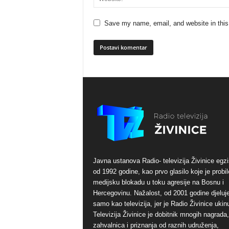
Save my name, email, and website in this
Javna ustanova Radio- televizija Živinice egzi
od 1992 godine, kao prvo glasilo koje je probil
medijsku blokadu u toku agresije na Bosnu i
Hercegovinu. Nažalost, od 2001 godine djeluj
samo kao televizija, jer je Radio Živinice ukinu
Televizija Živinice je dobitnik mnogih nagrada,
zahvalnica i priznanja od raznih udruženja,