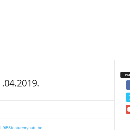
.
Pra
.04.2019.
IL9iE&feature=youtu.be