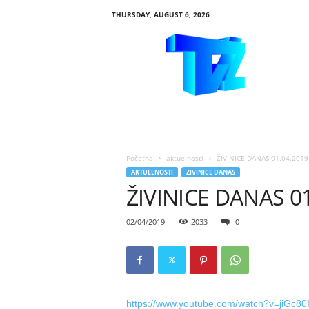
THURSDAY, AUGUST 6, 2026
R
T
V
Ž
i
v
i
n
i
Početna
aktuelnosti
ŽIVINICE DANAS 01.04.2019
c
AKTUELNOSTI
ZIVINICE DANAS
e
ŽIVINICE DANAS 01
02/04/2019
2033
0
https://www.youtube.com/watch?v=jiGc80