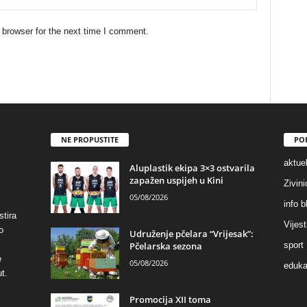
 browser for the next time I comment.
NE PROPUSTITE
PO
aktuel
Aluplastik ekipa 3×3 ostvarila
zapažen uspijeh u Kini
Zivin
05/08/2026
info b
stira
Vijest
o
Udruženje pčelara “Vrijesak”:
Pčelarska sezona
sport
e
05/08/2026
eduka
t.
Promocija XII toma