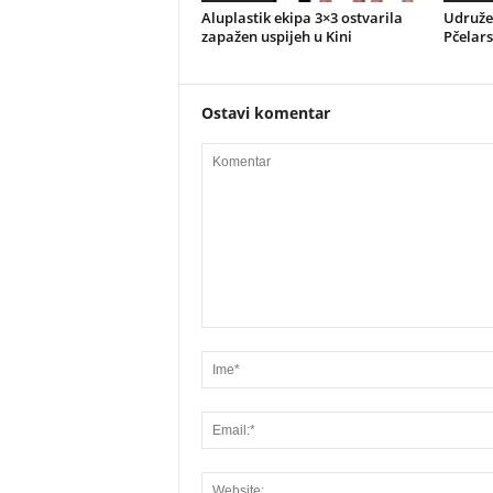
Aluplastik ekipa 3×3 ostvarila
Udružen
zapažen uspijeh u Kini
Pčelar
Ostavi komentar