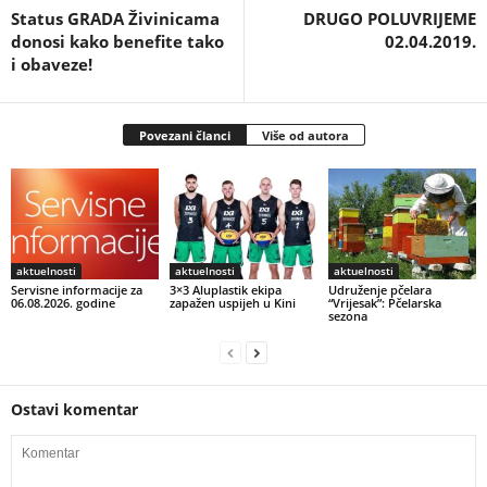
Status GRADA Živinicama
DRUGO POLUVRIJEME
donosi kako benefite tako
02.04.2019.
i obaveze!
Povezani članci
Više od autora
aktuelnosti
aktuelnosti
aktuelnosti
Servisne informacije za
3×3 Aluplastik ekipa
Udruženje pčelara
06.08.2026. godine
zapažen uspijeh u Kini
“Vrijesak”: Pčelarska
sezona
Ostavi komentar