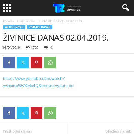
Početna
aktuelnosti
ŽIVINICE DANAS 02.04.2019.
AKTUELNOSTI
ZIVINICE DANAS
ŽIVINICE DANAS 02.04.2019.
03/04/2019
1729
0
https://www.youtube.com/watch?
v=exmoWVKMc4Q&feature=youtu.be
Prethodni članak
Sljedeći članak