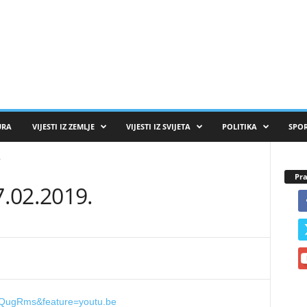
URA
VIJESTI IZ ZEMLJE
VIJESTI IZ SVIJETA
POLITIKA
SPO
.
Pra
.02.2019.
aQugRms&feature=youtu.be