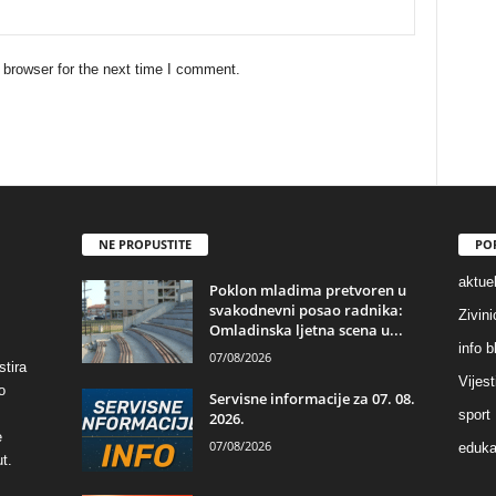
 browser for the next time I comment.
NE PROPUSTITE
PO
aktuel
Poklon mladima pretvoren u
svakodnevni posao radnika:
Zivin
Omladinska ljetna scena u...
info b
07/08/2026
stira
Vijest
o
Servisne informacije za 07. 08.
sport
2026.
e
07/08/2026
eduka
t.