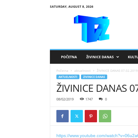
SATURDAY, AUGUST 8, 2026
R
T
V
Ž
i
v
i
POČETNA
ŽIVINICE DANAS
KULT
n
i
Početna
aktuelnosti
ŽIVINICE DANAS 07.02.2019
c
AKTUELNOSTI
ZIVINICE DANAS
e
ŽIVINICE DANAS 07
08/02/2019
1747
0
https://www.youtube.com/watch?v=06u2