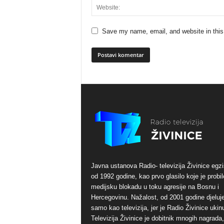
Save my name, email, and website in this
Javna ustanova Radio- televizija Živinice egzi
od 1992 godine, kao prvo glasilo koje je probil
medijsku blokadu u toku agresije na Bosnu i
Hercegovinu. Nažalost, od 2001 godine djeluj
samo kao televizija, jer je Radio Živinice ukinu
Televizija Živinice je dobitnik mnogih nagrada,