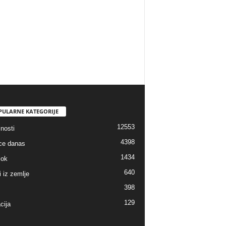
PULARNE KATEGORIJE
12553
nosti
4398
ice danas
1434
lok
640
i iz zemlje
398
129
cija