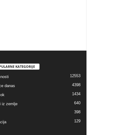
PULARNE KATEGORIJE
12553
nosti
4398
ice danas
1434
lok
640
i iz zemlje
398
129
cija