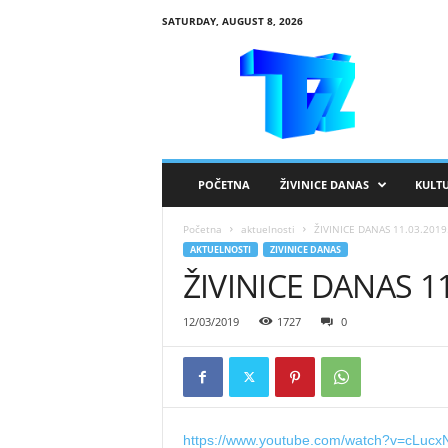
SATURDAY, AUGUST 8, 2026
R
T
V
Ž
i
v
i
POČETNA
ŽIVINICE DANAS
KULT
n
i
Početna
aktuelnosti
ŽIVINICE DANAS 11.03.2019
c
AKTUELNOSTI
ZIVINICE DANAS
e
ŽIVINICE DANAS 11
12/03/2019
1727
0
https://www.youtube.com/watch?v=cLucx