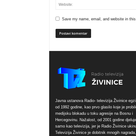
Save my name, email, and website in this
Javna ustanova Radio- televizija Živinice egzi
od 1992 godine, kao prvo glasilo koje je probil
medijsku blokadu u toku agresije na Bosnu i
Hercegovinu. Nažalost, od 2001 godine djeluj
samo kao televizija, jer je Radio Živinice ukinu
Televizija Živinice je dobitnik mnogih nagrada,