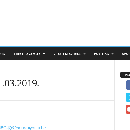
URA
VIJESTI IZ ZEMLJE
VIJESTI IZ SVIJETA
POLITIKA
SPO
.
Pra
.03.2019.
N5C-jQ&feature=youtu.be