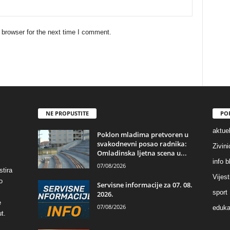
 browser for the next time I comment.
NE PROPUSTITE
PO
aktuel
Poklon mladima pretvoren u
svakodnevni posao radnika:
Zivin
Omladinska ljetna scena u...
info b
07/08/2026
stira
Vijest
o
Servisne informacije za 07. 08.
sport
2026.
e
07/08/2026
eduka
t.