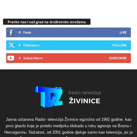
Pratite nas i naš grad na društvenim mrežama
0
Fans
LIKE
0
Followers
FOLLOW
0
Subscribers
SUBSCRIBE
Javna ustanova Radio- televizija Živinice egzistira od 1992 godine, kao
prvo glasilo koje je probilo medijsku blokadu u toku agresije na Bosnu i
Hercegovinu. Nažalost, od 2001 godine djeluje samo kao televizija, jer je