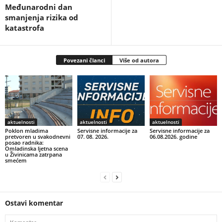
Međunarodni dan
smanjenja rizika od
katastrofa
Povezani članci
Više od autora
aktuelnosti
aktuelnosti
aktuelnosti
Poklon mladima
Servisne informacije za
Servisne informacije za
pretvoren u svakodnevni
07. 08. 2026.
06.08.2026. godine
posao radnika:
Omladinska ljetna scena
u Živinicama zatrpana
smećem
Ostavi komentar