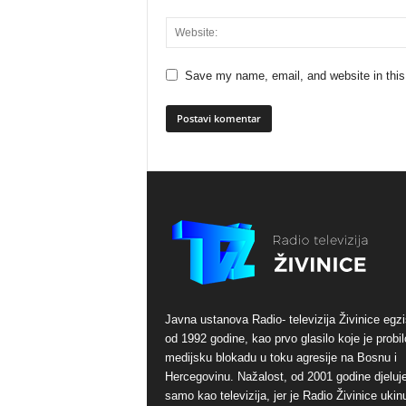
Save my name, email, and website in this
Javna ustanova Radio- televizija Živinice egzi
od 1992 godine, kao prvo glasilo koje je probil
medijsku blokadu u toku agresije na Bosnu i
Hercegovinu. Nažalost, od 2001 godine djeluj
samo kao televizija, jer je Radio Živinice ukinu