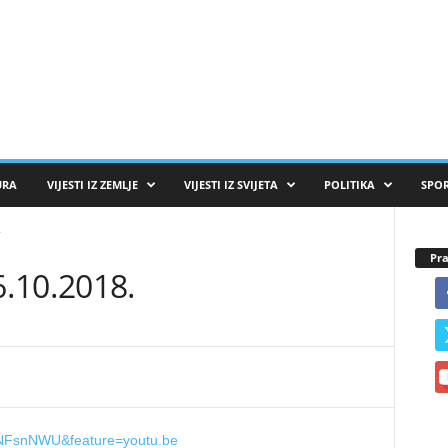
URA
VIJESTI IZ ZEMLJE
VIJESTI IZ SVIJETA
POLITIKA
SPO
.
Pra
.10.2018.
uNFsnNWU&feature=youtu.be