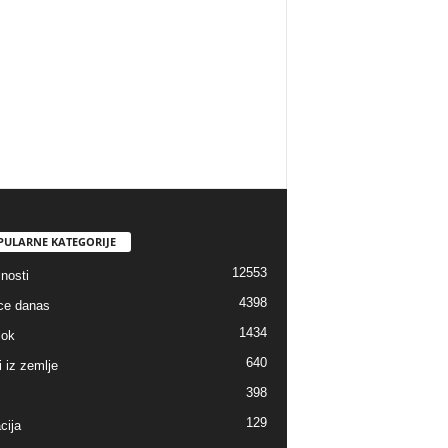
PULARNE KATEGORIJE
12553
nosti
4398
ice danas
1434
lok
640
i iz zemlje
398
129
cija