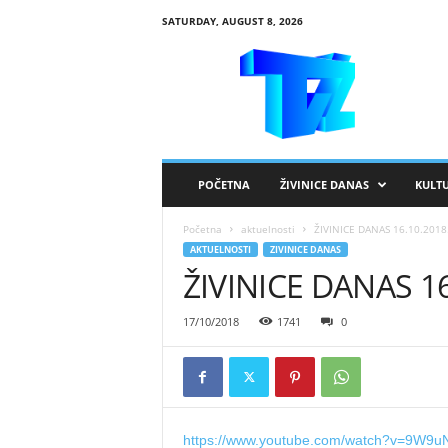
SATURDAY, AUGUST 8, 2026
R
T
V
Ž
i
v
i
POČETNA
ŽIVINICE DANAS
KULT
n
i
Početna
aktuelnosti
ŽIVINICE DANAS 16.10.2018
c
AKTUELNOSTI
ZIVINICE DANAS
e
ŽIVINICE DANAS 16
17/10/2018
1741
0
https://www.youtube.com/watch?v=9W9