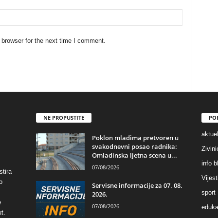
 browser for the next time I comment.
NE PROPUSTITE
PO
aktuel
Poklon mladima pretvoren u
svakodnevni posao radnika:
Zivin
Omladinska ljetna scena u...
info b
07/08/2026
stira
Vijest
o
Servisne informacije za 07. 08.
sport
2026.
e
07/08/2026
eduka
t.