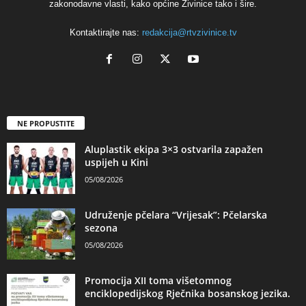
zakonodavne vlasti, kako općine Živinice tako i šire.
Kontaktirajte nas:
redakcija@rtvzivinice.tv
NE PROPUSTITE
Aluplastik ekipa 3×3 ostvarila zapažen
uspijeh u Kini
05/08/2026
Udruženje pčelara “Vrijesak”: Pčelarska
sezona
05/08/2026
Promocija XII toma višetomnog
enciklopedijskog Rječnika bosanskog jezika.