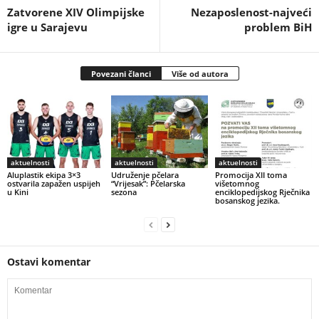
Zatvorene XIV Olimpijske
Nezaposlenost-najveći
igre u Sarajevu
problem BiH
Povezani članci
Više od autora
aktuelnosti
aktuelnosti
aktuelnosti
Aluplastik ekipa 3×3
Udruženje pčelara
Promocija XII toma
ostvarila zapažen uspijeh
“Vrijesak”: Pčelarska
višetomnog
u Kini
sezona
enciklopedijskog Rječnika
bosanskog jezika.
Ostavi komentar