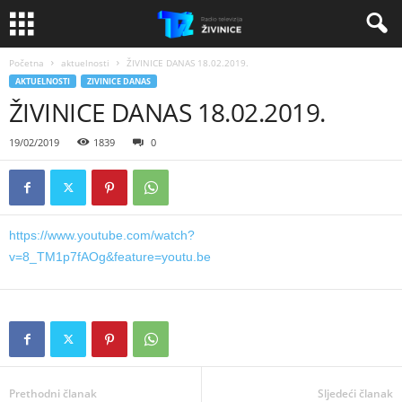
Početna
aktuelnosti
ŽIVINICE DANAS 18.02.2019.
AKTUELNOSTI
ZIVINICE DANAS
ŽIVINICE DANAS 18.02.2019.
19/02/2019
1839
0
https://www.youtube.com/watch?
v=8_TM1p7fAOg&feature=youtu.be
Prethodni članak
Sljedeći članak