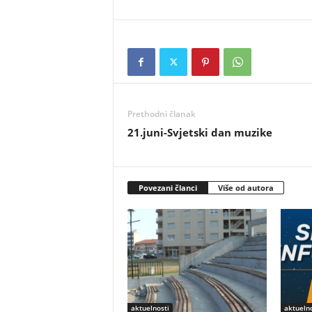
Prethodni članak
21.juni-Svjetski dan muzike
Povezani članci
Više od autora
aktuelnosti
aktuelno