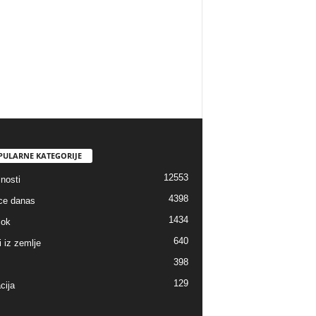
PULARNE KATEGORIJE
12553
nosti
4398
ice danas
1434
lok
640
i iz zemlje
398
129
cija