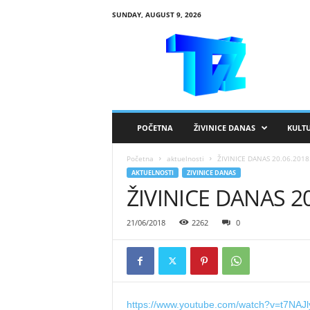
SUNDAY, AUGUST 9, 2026
R
T
V
Ž
i
v
i
POČETNA
ŽIVINICE DANAS
KULT
n
i
Početna
aktuelnosti
ŽIVINICE DANAS 20.06.2018
c
AKTUELNOSTI
ZIVINICE DANAS
e
ŽIVINICE DANAS 20
21/06/2018
2262
0
https://www.youtube.com/watch?v=t7NAJl