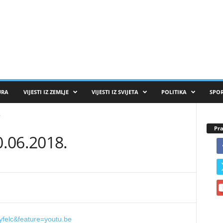
URA
VIJESTI IZ ZEMLJE
VIJESTI IZ SVIJETA
POLITIKA
SPO
.
Pra
.06.2018.
yfelc&feature=youtu.be