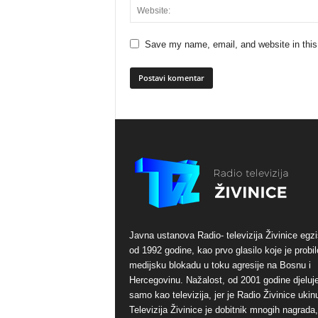
Save my name, email, and website in this
Javna ustanova Radio- televizija Živinice egzi
od 1992 godine, kao prvo glasilo koje je probil
medijsku blokadu u toku agresije na Bosnu i
Hercegovinu. Nažalost, od 2001 godine djeluj
samo kao televizija, jer je Radio Živinice ukinu
Televizija Živinice je dobitnik mnogih nagrada,