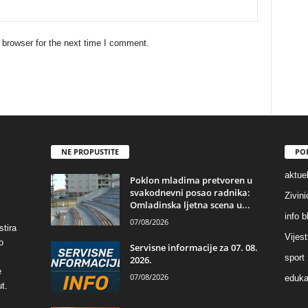
 browser for the next time I comment.
NE PROPUSTITE
PO
aktuel
Poklon mladima pretvoren u
svakodnevni posao radnika:
Zivin
Omladinska ljetna scena u...
info b
07/08/2026
stira
Vijest
o
Servisne informacije za 07. 08.
sport
2026.
e
07/08/2026
eduka
t.